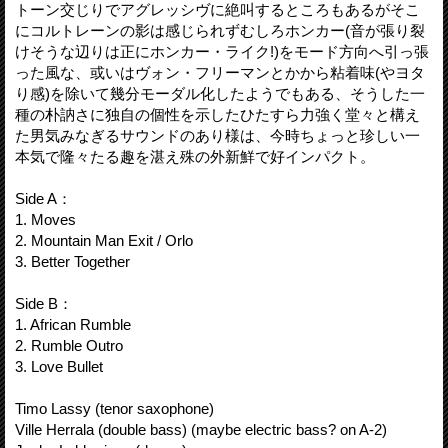
トーン交じりでアグレッシヴに絶叫するところもあるがそこ
にコルトレーンの影は感じられずむしろホンカー(音が張り裂
けそうな辺りは正にホンカー・ライク!)をモード方向へ引っ張
った風な、或いはヴォン・フリーマンとかから粘着味(やヨタ
り感)を除いて幾分モーダル化したようでもある、そうした一
種の朴訥さに独自の個性を示したひたすら力強く堂々と構え
た男気みなぎるサウンドのあり様は、今時ちょっと珍しい一
本気で隆々たる趣を湛え殊の外新鮮で好インパクト。
Side A：
1. Moves
2. Mountain Man Exit / Orlo
3. Better Together
Side B：
1. African Rumble
2. Rumble Outro
3. Love Bullet
Timo Lassy (tenor saxophone)
Ville Herrala (double bass) (maybe electric bass? on A-2)