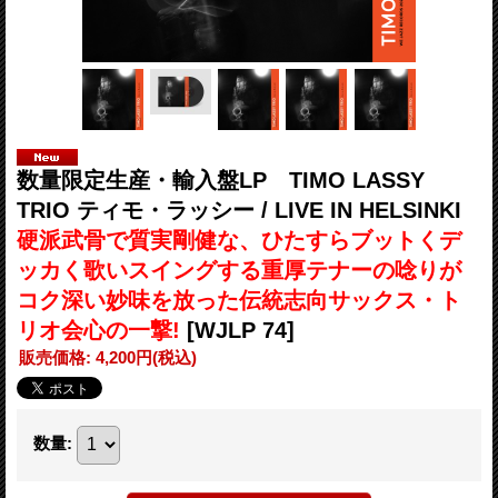
数量限定生産・輸入盤LP TIMO LASSY
TRIO ティモ・ラッシー / LIVE IN HELSINKI
硬派武骨で質実剛健な、ひたすらブットくデ
ッカく歌いスイングする重厚テナーの唸りが
コク深い妙味を放った伝統志向サックス・ト
リオ会心の一撃!
[WJLP 74]
販売価格
:
4,200円
(税込)
数量
: