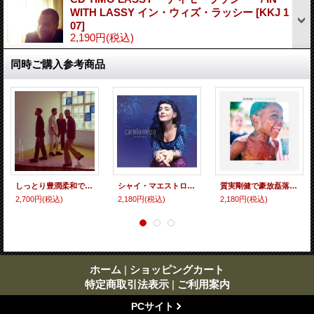
WITH LASSY イン・ウィズ・ラッシー
[
KKJ 1
07
]
2,190円
(税込)
同時ご購入参考商品
しっとり豊潤柔和でヒンヤリ爽涼な北欧流抒情派ヴォーカルのこれぞ真髄たる囁き歌唱が儚くも小粋に冴えた瑞々しさ抜群のクール・ドリーミー世界 CD ELLAS KAPELL feat. LOVISA JENNERVALL エラス・カペル / FOR ALL WE KNOW
シャイ・マエストロ、マット・ペンマン参加 CD Camila Meza カミラ・メザ / Traces
質実剛健で豪放磊落なドデカいスケールの重厚テナー咆哮が雄々しくも哀愁の唄心チラつく懐深い吟醸映えを見せた硬派サックス・トリオ会心打! CD JD ALLEN JD・アレン / TOYS / DIE DREAMING
2,700円
(税込)
2,180円
(税込)
2,180円
(税込)
ホーム
|
ショッピングカート
特定商取引法表示
|
ご利用案内
PCサイト