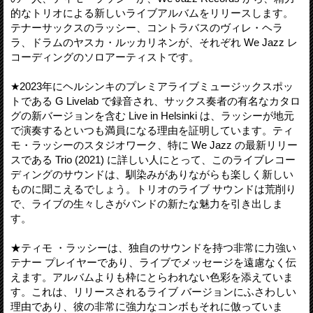
的なトリオによる新しいライブアルバムをリリースします。
テナーサックスのラッシー、コントラバスのヴィレ・ヘラ
ラ、ドラムのヤスカ・ルッカリネンが、それぞれ We Jazz レ
コーディングのソロアーティストです。
★2023年にヘルシンキのプレミアライブミュージックスポッ
トである G Livelab で録音され、サックス奏者の有名なカタロ
グの新バージョンを含む Live in Helsinki は、ラッシーが地元
で演奏するといつも満員になる理由を証明しています。ティ
モ・ラッシーのスタジオワーク、特に We Jazz の最新リリー
スである Trio (2021) に詳しい人にとって、このライブレコー
ディングのサウンドは、馴染みがありながらも楽しく新しい
ものに聞こえるでしょう。トリオのライブ サウンドは荒削り
で、ライブの生々しさがバンドの新たな魅力を引き出しま
す。
★ティモ ・ラッシーは、独自のサウンドを持つ非常に力強い
テナー プレイヤーであり、ライブでメッセージを遠慮なく伝
えます。アルバムよりも枠にとらわれない色彩を添えていま
す。これは、リリースされるライブ バージョンにふさわしい
理由であり、彼の非常に強力なコンボもそれに倣っていま