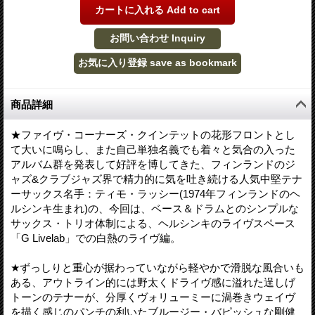
商品詳細
★ファイヴ・コーナーズ・クインテットの花形フロントとし
て大いに鳴らし、また自己単独名義でも着々と気合の入った
アルバム群を発表して好評を博してきた、フィンランドのジ
ャズ&クラブジャズ界で精力的に気を吐き続ける人気中堅テナ
ーサックス名手：ティモ・ラッシー(1974年フィンランドのヘ
ルシンキ生まれ)の、今回は、ベース＆ドラムとのシンプルな
サックス・トリオ体制による、ヘルシンキのライヴスペース
「G Livelab」での白熱のライヴ編。
★ずっしりと重心が据わっていながら軽やかで滑脱な風合いも
ある、アウトライン的には野太くドライヴ感に溢れた逞しげ
トーンのテナーが、分厚くヴォリューミーに渦巻きウェイヴ
を描く感じのパンチの利いたブルージー・バピッシュな剛健