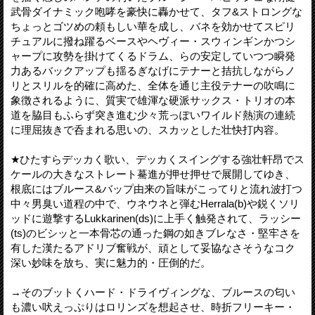
武骨ダイナミック咆哮を豪快に轟かせて、タフ&ストロングな
ちょっとゴツめの頼もしい華を成し、バネを効かせてスピリ
チュアルに撥ね躍るベースやヘヴィー・スウィンギンかつシ
ャープに攻勢を掛けてくるドラム、らの安定していつつ瞬発
力あるバックアップも揺るぎなげにテナーと拮抗しながらノ
リとスリルを的確に高めた、全体を通じ主役テナーの吹鳴に
象徴されるように、質実で雄渾な硬派サックス・トリオの本
道を脇目もふらず突き進む少々荒っぽいワイルド熱演の連続
に理屈抜きで呑まれる思いの、スカッとした壮快打内容。
★ひたすらデッカく歌い、デッカくスイングする強壮軒昂でス
ケールの大きなストレート驀進が押せ押せで展開してゆき、
根底にはブルース&バップ由来の旨味がこってりと流れ波打つ
中々男臭い道程の中で、ウネウネと弾むHerrala(b)や鋭くソリ
ッドに遊撃するLukkarinen(ds)に上手く触発されて、ラッシー
(ts)のビシッと一本骨芯の通った鋼の如きブレなさ・堅牢さを
有した漢たるアドリブ奮戦が、頑として妥協なさそうなコク
深い妙味を放ち、実に魅力的・圧倒的だ。
→そのブットくハード・ドライヴィングな、ブルースの匂い
も濃い吠えっぷりはロリンズを想起させ、時折フリーキー・