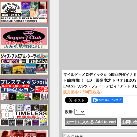
マイルド・メロディックかつ凹凸的ダイナミ
ト編!爽快!!! CD 田窪 寛之 トリオ HIROYUKI T
EVANS ワルツ・フォー・デビィ "ア・ト
販売価格
:
2,570円
(税込)
Facebookでシェア
数量
:
｜