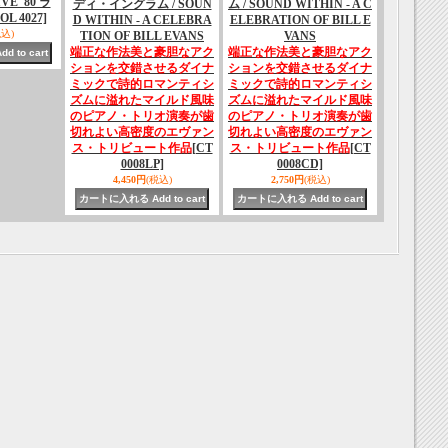
E '80 ラ
ディ・イングラム / SOUN
ム / SOUND WITHIN - A C
OL 4027]
D WITHIN - A CELEBRA
ELEBRATION OF BILL E
税込)
TION OF BILL EVANS
VANS
端正な作法美と豪胆なアク
端正な作法美と豪胆なアク
ションを交錯させるダイナ
ションを交錯させるダイナ
ミックで詩的ロマンティシ
ミックで詩的ロマンティシ
ズムに溢れたマイルド風味
ズムに溢れたマイルド風味
のピアノ・トリオ演奏が歯
のピアノ・トリオ演奏が歯
切れよい高密度のエヴァン
切れよい高密度のエヴァン
ス・トリビュート作品
[CT
ス・トリビュート作品
[CT
0008LP]
0008CD]
4,450円
(税込)
2,750円
(税込)