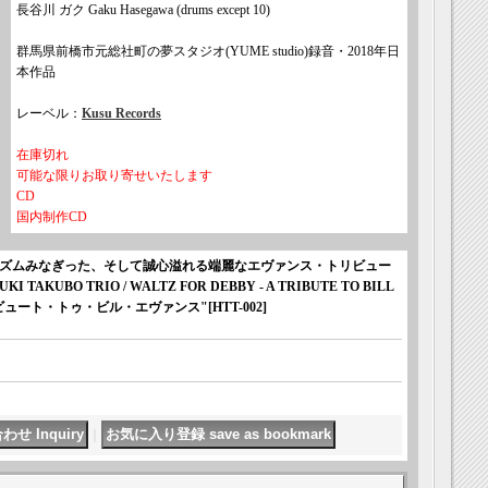
長谷川 ガク Gaku Hasegawa (drums except 10)
群馬県前橋市元総社町の夢スタジオ(YUME studio)録音・2018年日
本作品
レーベル：
Kusu Records
在庫切れ
可能な限りお取り寄せいたします
CD
国内制作CD
ズムみなぎった、そして誠心溢れる端麗なエヴァンス・トリビュー
AKUBO TRIO / WALTZ FOR DEBBY - A TRIBUTE TO BILL
リビュート・トゥ・ビル・エヴァンス"
[
HTT-002
]
｜