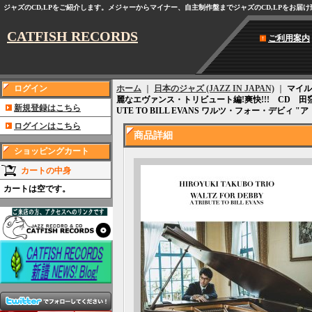
ジャズのCD,LPをご紹介します。メジャーからマイナー、自主制作盤までジャズのCD,LPをお届
CATFISH RECORDS
ご利用案内
ログイン
ホーム
｜
日本のジャズ (JAZZ IN JAPAN)
｜
マイル
麗なエヴァンス・トリビュート編!爽快!!! CD 田窪 寛之 トリ
新規登録はこちら
UTE TO BILL EVANS ワルツ・フォー・デビ
ログインはこちら
商品詳細
ショッピングカート
カートの中身
カートは空です。