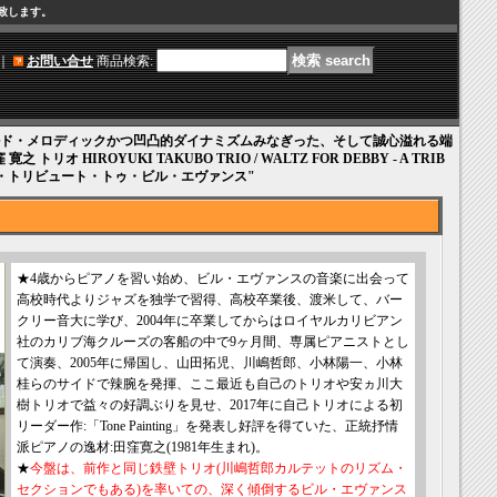
け致します。
｜
お問い合せ
商品検索
:
ド・メロディックかつ凹凸的ダイナミズムみなぎった、そして誠心溢れる端
オ HIROYUKI TAKUBO TRIO / WALTZ FOR DEBBY - A TRIB
ィ "ア・トリビュート・トゥ・ビル・エヴァンス"
★4歳からピアノを習い始め、ビル・エヴァンスの音楽に出会って
高校時代よりジャズを独学で習得、高校卒業後、渡米して、バー
クリー音大に学び、2004年に卒業してからはロイヤルカリビアン
社のカリブ海クルーズの客船の中で9ヶ月間、専属ピアニストとし
て演奏、2005年に帰国し、山田拓児、川嶋哲郎、小林陽一、小林
桂らのサイドで辣腕を発揮、ここ最近も自己のトリオや安ヵ川大
樹トリオで益々の好調ぶりを見せ、2017年に自己トリオによる初
リーダー作:「Tone Painting」を発表し好評を得ていた、正統抒情
派ピアノの逸材:田窪寛之(1981年生まれ)。
★
今盤は、前作と同じ鉄壁トリオ(川嶋哲郎カルテットのリズム・
セクションでもある)を率いての、深く傾倒するビル・エヴァンス