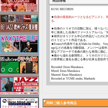
商品情報
KUSU RECORDS
★
自身の音楽的ルーツとなるピアニスト、Bi
る。
★自身のトリオでの活動に加え、様々なバン
年に発表した自身のファーストアルバム「Tone
★前作がオリジナル中心の作品だったのに対し、
のトリビュート作品である。
★Evansの代表作であるWaltz for Debby、
ngsなどの名曲を10曲収録。メンバーは前作
新なアプローチで名曲の新たな表現に挑む
★曲から溢れる叙情性と、トリオのスリリン
の世界観と進化を感じる事が出来る意欲作で
Recorded: Etsuo Masukawa
Mixed: Etsuo Masukawa
Masterd: Etsuo Masukawa
Recorded at: YUME studio, Maebashi
同時ご購入参考商品