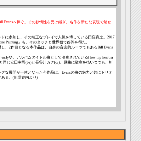
ll Evansへ捧ぐ。その叙情性を受け継ぎ、名作を新たな表現で魅せ
ドに参加し、その端正なプレイで人気を博している田窪寛之。2017
 Painting」も、そのタッチと世界観で好評を得た。
2作目となる本作品は、自身の音楽的ルーツでもあるBill Evans
Very earlyや、アルバムタイトル曲として演奏されているHow my heart si
と同じ安田幸司(ba)と長谷川ガク(dr)。原曲に敬意を払いつつも、斬
。
グな展開が一体となった今作品は、Evansの曲の魅力と共にトリオ
ある。(新譜案内より)