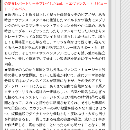
の愛奏レパートリーをプレイした2nd、＝エヴァンス・トリビュー
ト・アルバム。
★歯切れよくも折り目正しく整った端麗タッチのピアノが、ある
時はエヴァンス・スタイルに接近したマイルドかつ強力にスプリ
ングの利いたロマンティック・アクションを軽やかに決め、ある
時はモーダル・バピッシュだったりファンキーだったりのよりス
トレートアヘッドな旨口プレイを渋く凛々しく繰り出して、瑞々
しくも風格堂々たる華を成し、エッジを利かせて鋭く喰い込んで
くるベース&ドラムのド迫力並びにスリル一杯のサポートも、頼
もしげに、そして中々サスペンスフルにしっかり濃い魅力を際立
たせた、美しく快適でいて好ましい緊迫感を絶妙に伴った会心打
内容。
★楽曲そのものから確固と立ち昇るエヴァンス・ミュージック独
特の馨しさや世界観、といった要素が利いて、殊にテーマ演奏部
分辺りではエヴァンスイズムが顕著になるが、その後のアドリ
ブ・ソロ・パートに入ると、あくまで自由で自然体なモード系ア
クティヴ・リリカル路線の一正統らしい、活気や覇気もみなぎっ
た極めてメインストリーム・ジャズっぽい様相の精悍軒昂なる展
開となって、スカッと清やかに昂揚させてくれ、そうした道程の
中で田窪(p)の、エヴァンスへの深い敬愛を揺るぎなく感じさせつ
つ、縦横無尽でダイナミックな機動ぶり・疾駆ぶり・大立ち回り
を炸裂させるも、一貫してある程度の節度や品位、或いは丁寧さ
や作法正しさ、真心っぽさ、といったものも絶やすことなく、溌