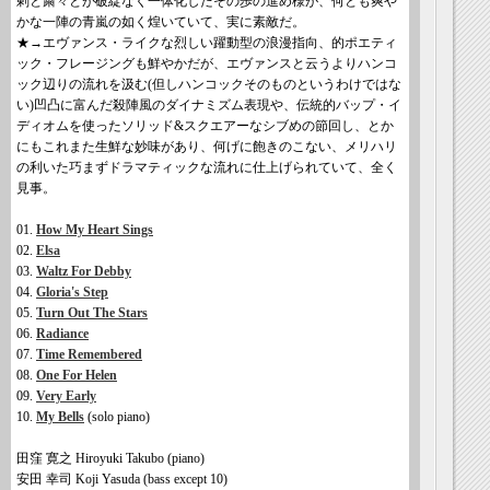
剌と粛々とが破綻なく一体化したその歩の進め様が、何とも爽や
かな一陣の青嵐の如く煌いていて、実に素敵だ。
★→エヴァンス・ライクな烈しい躍動型の浪漫指向、的ポエティ
ック・フレージングも鮮やかだが、エヴァンスと云うよりハンコ
ック辺りの流れを汲む(但しハンコックそのものというわけではな
い)凹凸に富んだ殺陣風のダイナミズム表現や、伝統的バップ・イ
ディオムを使ったソリッド&スクエアーなシブめの節回し、とか
にもこれまた生鮮な妙味があり、何げに飽きのこない、メリハリ
の利いた巧まずドラマティックな流れに仕上げられていて、全く
見事。
01.
How My Heart Sings
02.
Elsa
03.
Waltz For Debby
04.
Gloria's Step
05.
Turn Out The Stars
06.
Radiance
07.
Time Remembered
08.
One For Helen
09.
Very Early
10.
My Bells
(solo piano)
田窪 寛之 Hiroyuki Takubo (piano)
安田 幸司 Koji Yasuda (bass except 10)