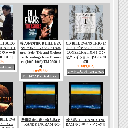
TETSURO
輸入盤2枚組CD BILL EVA
CD BILL EVANS TRIO ビ
QUARTET
NS ビル・エバンス / Treas
ル・エヴァンス・トリオ /
NG ウォータ
ures- Solo, Trio and Orchest
CONSECRATION 1 コン
ICJ 819]
ra Recordings from Denma
セクレイション 1
[SGJZ 20
rk (1965-1969)
[EM 599044
95]
税込)
4]
1,000円
(税込)
4,380円
(税込)
ILL EVA
数量限定生産・輸入盤LP
輸入盤CD RANDY ING
ビル・エバン
RANDY INGRAM ラン
RAM ランディ・イングラ