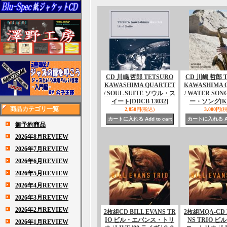
CD 川嶋 哲郎 TETSURO
CD 川嶋 哲郎 
KAWASHIMA QUARTET
KAWASHIMA 
/ SOUL SUITE ソウル・ス
/ WATER SO
イート
[DDCB 13032]
ー・ソング
[K
商品カテゴリ一覧
2,850円
(税込)
3,000円
(
御予約商品
2026年8月REVIEW
2026年7月REVIEW
2026年6月REVIEW
2026年5月REVIEW
2026年4月REVIEW
2026年3月REVIEW
2026年2月REVIEW
2枚組CD BILL EVANS TR
2枚組MQA-CD B
IO ビル・エバンス・トリ
NS TRIO 
2026年1月REVIEW