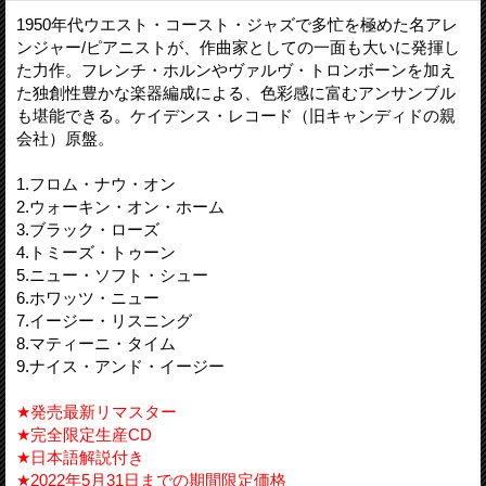
1950年代ウエスト・コースト・ジャズで多忙を極めた名アレ
ンジャー/ピアニストが、作曲家としての一面も大いに発揮し
た力作。フレンチ・ホルンやヴァルヴ・トロンボーンを加え
た独創性豊かな楽器編成による、色彩感に富むアンサンブル
も堪能できる。ケイデンス・レコード（旧キャンディドの親
会社）原盤。
1.フロム・ナウ・オン
2.ウォーキン・オン・ホーム
3.ブラック・ローズ
4.トミーズ・トゥーン
5.ニュー・ソフト・シュー
6.ホワッツ・ニュー
7.イージー・リスニング
8.マティーニ・タイム
9.ナイス・アンド・イージー
★発売最新リマスター
★完全限定生産CD
★日本語解説付き
★2022年5月31日までの期間限定価格