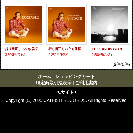
折り目正しい立ち居振る舞いでどこまでも余裕と節度をもって軽やかに哀愁ロマンを映し出す北欧の吟遊詩人ピアノ爽快打! LP MORTEN SCHANTZ TRIO モーテン・シャンツ / PASSENGER
折り目正しい立ち居振る舞いでどこまでも余裕と節度をもって軽やかに哀愁ロマンを映し出す北欧の吟遊詩人ピアノ爽快打! CD MORTEN SCHANTZ TRIO モーテン・シャンツ / PASSENGER
CD SCANDINAVIAN ART ENSEMBLE WITH TOMASZ STANKO スカンジナヴィアン・アート・アンサンブル・ウィズ・トーマス・スタンコ / Copenhagen Session Vol. 1
3,300円
(税込)
2,250円
(税込)
2,500円
(税込)
(6件/6件)
ホーム
|
ショッピングカート
特定商取引法表示
|
ご利用案内
PCサイト
Copyright (C) 2005 CATFISH RECORDS. All Rights Reserved.