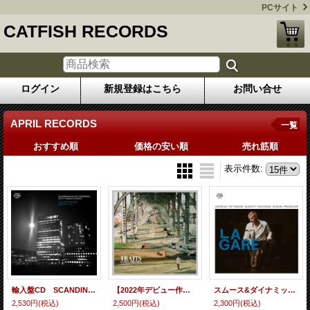
PCサイト
CATFISH RECORDS
ログイン
新規登録はこちら
お問い合せ
APRIL RECORDS
一覧
おすすめ順
価格の安い順
売れ筋順
表示件数
:
輸入盤CD SCANDINAVIAN ART ENSEMBLE WITH TOMASZ STAŃKO スカンジナヴィアン・アート・アンサンブル、トマシュ・スタンコ / THE COPENHAGEN SESSION VOL. 2 シリアスでグルーミーな現代ヨーロッパならではの甘くない硬質リリシズム世界がシャープ&サスペンスフルに創出される極めて完成度の高い感動的ユニーク作
【2022年デビュー作が待望のフィジカル化】CD RASMUS SORENSEN ラスムス・ソレンセン / Traits
スムース&ダイナミック・ドライヴィングな基本は寛ぎ指向の純正ハード・バップ・テナー・プレイが簡潔かつ雅趣豊かに冴える快適抒情編 CD ANDREAS TOFTEMARK QUARTET featuring GERARD PRESENCER アンドレアス・トフテマルク / LA GARE
2,530円
(税込)
2,500円
(税込)
2,300円
(税込)