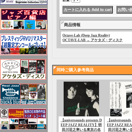
数量
:
｜
商品情報
Octave-Lab (Deep Jazz Reality)
OCTAVE-LAB → アケタズ・ディスク
同時ご購入参考商品
【universounds presents D
【universounds 
EEP JAZZ REALITY】明
EEP JAZZ RE
田川荘之率いる東京の名
田川荘之率い