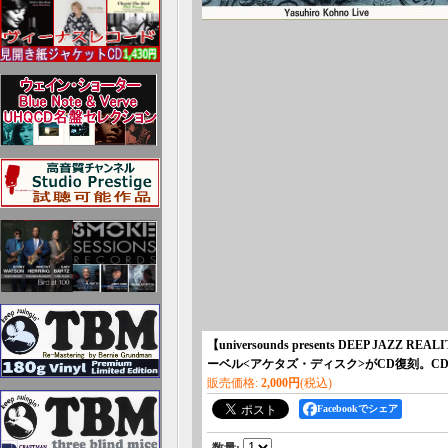
【universounds presents DEEP
ーベル<アケタズ・ディスク>がCD復刻。CD
販売価格
:
2,000円
(税込)
Facebookでシェア