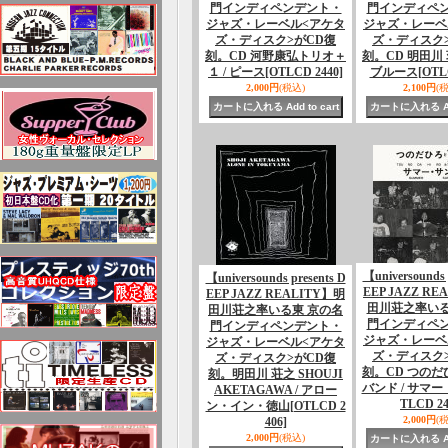
門インディペンデント・
門インディペ
ジャズ・レーベル<アケタ
ジャズ・レーベ
ズ・ディスク>がCD復
ズ・ディスク
刻。CD 河野康弘トリオ＋
刻。CD 明田川 
１ / ピース
[OTLCD 2440]
ブルース
[OTL
2,000円
(税込)
2,100円
(
【universounds 
【universounds presents D
EEP JAZZ RE
EEP JAZZ REALITY】明
田川荘之率い
田川荘之率いる東 京の名
門インディペ
門インディペンデント・
ジャズ・レーベ
ジャズ・レーベル<アケタ
ズ・ディスク
ズ・ディスク>がCD復
刻。CD つの
刻。明田川 荘之 SHOUJI
バンド / サマ
AKETAGAWA / アロー
TLCD 24
ン・イン・徳山
[OTLCD 2
2,000円
(
406]
2,000円
(税込)