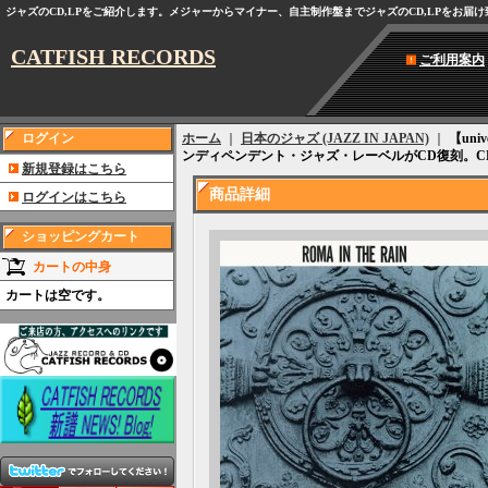
ジャズのCD,LPをご紹介します。メジャーからマイナー、自主制作盤までジャズのCD,LPをお届
CATFISH RECORDS
ご利用案内
ログイン
ホーム
｜
日本のジャズ (JAZZ IN JAPAN)
｜
【uni
ンディペンデント・ジャズ・レーベルがCD復刻。CD
新規登録はこちら
商品詳細
ログインはこちら
ショッピングカート
カートの中身
カートは空です。