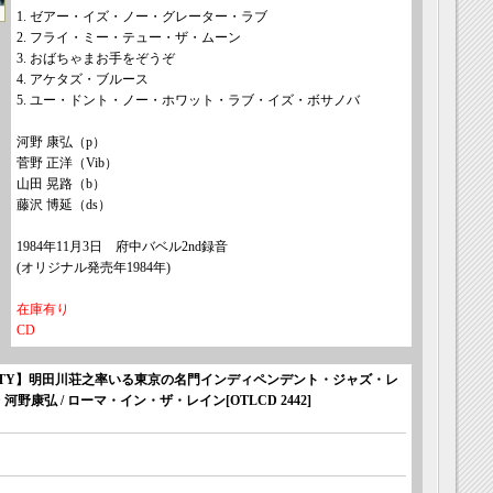
1. ゼアー・イズ・ノー・グレーター・ラブ
2. フライ・ミー・テュー・ザ・ムーン
3. おばちゃまお手をぞうぞ
4. アケタズ・ブルース
5. ユー・ドント・ノー・ホワット・ラブ・イズ・ボサノバ
河野 康弘（p）
菅野 正洋（Vib）
山田 晃路（b）
藤沢 博延（ds）
1984年11月3日 府中バベル2nd録音
(オリジナル発売年1984年)
在庫有り
CD
 JAZZ REALITY】明田川荘之率いる東京の名門インディペンデント・ジャズ・レ
 河野康弘 / ローマ・イン・ザ・レイン
[
OTLCD 2442
]