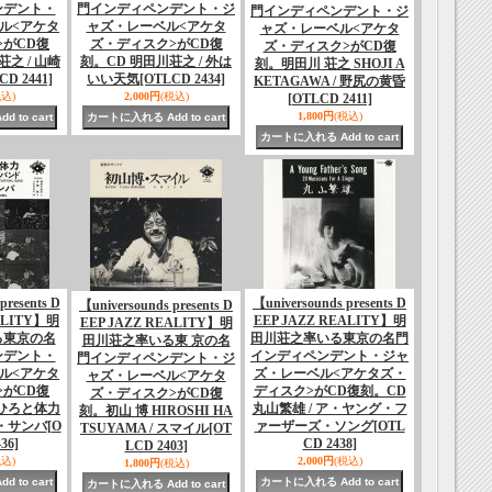
ンデント・
門インディペンデント・ジ
門インディペンデント・ジ
ル<アケタ
ャズ・レーベル<アケタ
ャズ・レーベル<アケタ
>がCD復
ズ・ディスク>がCD復
ズ・ディスク>がCD復
荘之 / 山崎
刻。CD 明田川荘之 / 外は
刻。明田川 荘之 SHOJI A
CD 2441]
いい天気
[OTLCD 2434]
KETAGAWA / 野尻の黄昏
税込)
2,000円
(税込)
[OTLCD 2411]
1,800円
(税込)
presents D
【universounds presents D
【universounds presents D
ALITY】明
EEP JAZZ REALITY】明
EEP JAZZ REALITY】明
る東京の名
田川荘之率いる東京の名門
田川荘之率いる東 京の名
ンデント・
インディペンデント・ジャ
門インディペンデント・ジ
ル<アケタ
ズ・レーベル<アケタズ・
ャズ・レーベル<アケタ
>がCD復
ディスク>がCD復刻。CD
ズ・ディスク>がCD復
だひろと体力
丸山繁雄 / ア・ヤング・フ
刻。初山 博 HIROSHI HA
ー・サンバ
[O
ァーザーズ・ソング
[OTL
TSUYAMA / スマイル
[OT
36]
CD 2438]
LCD 2403]
税込)
2,000円
(税込)
1,800円
(税込)