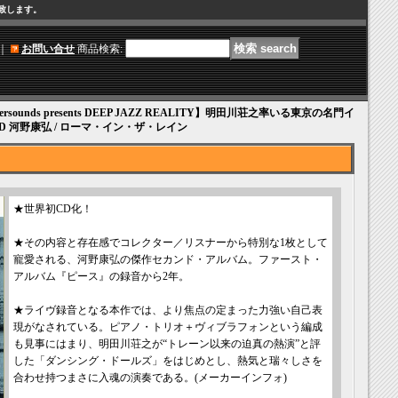
け致します。
｜
お問い合せ
商品検索
:
versounds presents DEEP JAZZ REALITY】明田川荘之率いる東京の名門イ
 河野康弘 / ローマ・イン・ザ・レイン
★世界初CD化！
★その内容と存在感でコレクター／リスナーから特別な1枚として
寵愛される、河野康弘の傑作セカンド・アルバム。ファースト・
アルバム『ピース』の録音から2年。
★ライヴ録音となる本作では、より焦点の定まった力強い自己表
現がなされている。ピアノ・トリオ＋ヴィブラフォンという編成
も見事にはまり、明田川荘之が“トレーン以来の迫真の熱演”と評
した「ダンシング・ドールズ」をはじめとし、熱気と瑞々しさを
合わせ持つまさに入魂の演奏である。(メーカーインフォ)