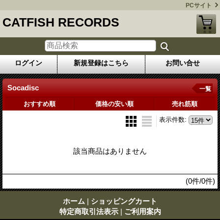
PCサイト
CATFISH RECORDS
ログイン
新規登録はこちら
お問い合せ
Socadisc
一覧
おすすめ順
価格の安い順
売れ筋順
表示件数
:
該当商品はありません
(0件/0件)
ホーム
|
ショッピングカート
特定商取引法表示
|
ご利用案内