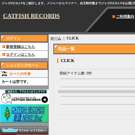
ジャズのCD,LPをご紹介します。メジャーからマイナー、自主制作盤までジャズのCD,LPをお届
CATFISH RECORDS
ご利用案内
ログイン
ホーム
｜
CLICK
新規登録はこちら
商品一覧
ログインはこちら
CLICK
ショッピングカート
登録アイテム数
:
0件
カートの中身
カートは空です。