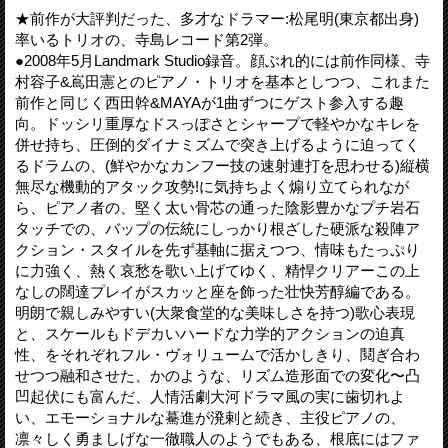
★前作が大評判だった、多才なドラマー:松尾明(東京都出身)
率いるトリオの、寺島レコード第2弾。
●2008年5月Landmark Studio録音。顔ぶれ的には前作同様、寺
村容子&嶌田憲とのピアノ・トリオを基本としつつ、これまた
前作と同じく西田幹&MAYAが1曲ずつにゲスト参入する趣
向。ドッシリ重厚なドスっぽさとシャープで軽やかなキレを
併せ持ち、圧倒的ダイナミズムで突き上げるように迫ってく
るドラムの、(鮮やかなカンフー技の速射連打を思わせる)縦横
無尽な機動的アタック攻勢!に気持ちよく煽り立てられなが
ら、ピアノ者の、堅く太い骨芯の通った陰影豊かなプチ岩石
タッチでの、バップの伝統にしっかり根ざした硬派な殺陣ア
クション・スタイルを先ず基軸に据えつつ、情味もたっぷり
に力強く、熱く哀愁を歌い上げてゆく、精悍クリアーこの上
なしの闊達プレイがスカッと座を飾った壮快芳醇編である。
明朗で親しみやすい(大衆食堂的な美味しさを持つ)歌心表現
と、スケールもドデカいハードな力学的アクションの迫真
性、をそれぞれフル・ヴォリュームで活かしきり、鬩ぎ合わ
せつつ融和させた、かのような、リズム造形面での変化〜凸
凹起伏にも富んだ、人情活劇大河ドラマ風の実に歯切れよ
い、エモーショナルな驀進が溌剌と続き、主役ピアノの、
凛々しく勇ましげな一徹職人のようでもある、根底にはファ