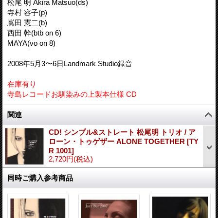
松尾 明 Akira Matsuo(ds)
寺村 容子(p)
嶌田 憲二(b)
西田 幹(btb on 6)
MAYA(vo on 8)
2008年5月3〜6日Landmark Studio録音
在庫有り
寺島レコードお馴染みの上製本仕様 CD
関連
CD! シンプル&ストレート 松尾明 トリオ / ア
ローン・トゥゲザー ALONE TOGETHER
[
TY
R 1001
]
2,720円
(税込)
同時ご購入参考商品