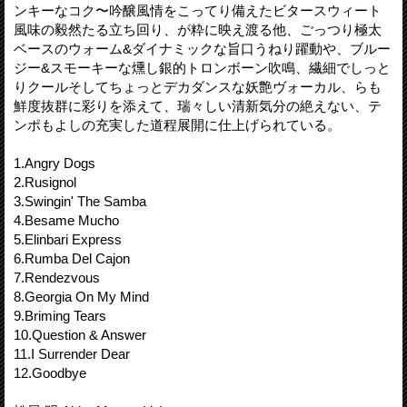
ンキーなコク〜吟醸風情をこってり備えたビタースウィート
風味の毅然たる立ち回り、が粋に映え渡る他、ごっつり極太
ベースのウォーム&ダイナミックな旨口うねり躍動や、ブルー
ジー&スモーキーな燻し銀的トロンボーン吹鳴、繊細でしっと
りクールそしてちょっとデカダンスな妖艶ヴォーカル、らも
鮮度抜群に彩りを添えて、瑞々しい清新気分の絶えない、テ
ンポもよしの充実した道程展開に仕上げられている。
1.Angry Dogs
2.Rusignol
3.Swingin' The Samba
4.Besame Mucho
5.Elinbari Express
6.Rumba Del Cajon
7.Rendezvous
8.Georgia On My Mind
9.Briming Tears
10.Question & Answer
11.I Surrender Dear
12.Goodbye