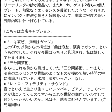
リーテリングの妙が絶品で、またb、ds、ゲスト2者らの個人
プレーも、無駄なくエッセンスを凝縮したような、それぞれ
にインパクト鮮烈な輝きと旨味を示して、非常に密度の高い
芳醇内容に仕上げられている。
↑こちらは当店キャプション。
------------------------------------------------------
●「曲は哀愁、演奏はガッツ」
このCDの以前からの構想は「曲は哀愁、演奏はガッツ」とい
うものでした。それが今回ばっちりと具現され、私は嬉しく
てたまりません。
●「三分間芸術」
さらにこれも前から目指していた「三分間芸術」。つまり、
演奏のエッセンスや骨髄のようなものが極めて短い時間の中
に濃縮されている。水増し演奏いっさい、なし。
●「レトロ・フィデリティ・サウンド」
音はといえば生より生々しいシンバル、ピアノ、そしてベー
スが聴こえてくるのですからこれを世紀の傑作といわずして
何といったらいいのか。私は今、感涙にむせんでいます。(寺
島靖国氏)