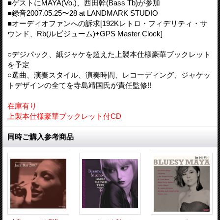
■ゲストにMAYA(Vo.)、西田幹(Bass Tb)が参加
■録音2007.05.25〜28 at LANDMARK STUDIO
■オーディオファンへの訴求[192Kレトロ・フィデリティ・サ
ウンド、Rb(ルビジューム)+GPS Master Clock]
○デジパック、紙ジャケを超えた上製本仕様豪華ブックレット
を予定
○選曲、演奏スタイル、演奏時間、レコーディング、ジャケッ
トデザインの全てを寺島靖国氏が責任監修!!
在庫有り
上製本仕様豪華ブックレット付CD
同時ご購入参考商品