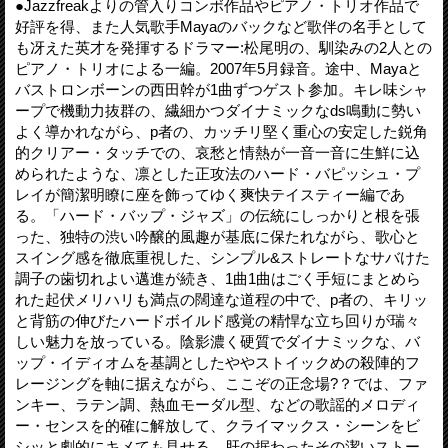
●Jazzfreakよりの管入りコンボ作品やピアノ・トリオ作品で
好評を得、また人気歌手Mayaのバックなど歌伴の名手として
も冴えた英才を発揮するドラマー:松尾明の、馴染みの2人との
ピアノ・トリオによる一編。2007年5月録音。途中、Mayaと
バストロンボーンの西田幹が1曲ずつゲスト参加。キレ味シャ
ープで機動力抜群の、繊細かつダイナミックなds鳴動に勢い
よく導かれながら、p者の、カッチリ堅く重心の安定した鋭角
的クリアー・タッチでの、哀愁と情熱が一音一音に生鮮に込
められたような、凛とした正攻法のハード・バピッシュ・プ
レイが簡潔明瞭に座を飾ってゆく爽快テイスティー編であ
る。「ハード・バップ・ジャズ」の伝統にしっかりと根を張
った、独特の渋い吟醸的風趣が基底に保たれながら、歌心と
スイング感を徹底重視した、シンプル&ストレートなサバけた
調子の歯切れよい邁進が続き、1曲1曲はごく手短にまとめら
れた起伏メリハリも満点の闊達な道程の中で、p者の、キリッ
と背筋の伸びたハードボイルド感覚の精悍な立ち回りが瑞々
しい魅力を放っている。陰影濃く硬質でダイナミックな、バ
ップ・イディオムを基調としたややストイックめの殺陣的フ
レージングを軸に据えながら、ここぞの正念場?？では、ファ
ンキー、ラテン調、熱血モーダル型、などの歌謡的メロディ
ー・センスを的確に解放して、クライマックス・シーンをビ
シッと劇的にキメても見せる、肝の据わったその潔いストー