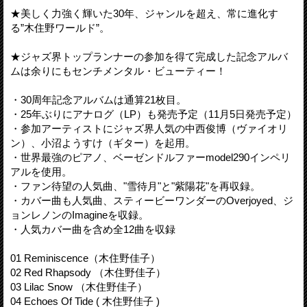
★美しく力強く輝いた30年、ジャンルを超え、常に進化す
る”木住野ワールド”。
★ジャズ界トップランナーの参加を得て完成した記念アルバ
ムは余りにもセンチメンタル・ビューティー！
・30周年記念アルバムは通算21枚目。
・25年ぶりにアナログ（LP）も発売予定（11月5日発売予定）
・参加アーティストにジャズ界人気の中西俊博（ヴァイオリ
ン）、小沼ようすけ（ギター）を起用。
・世界最強のピアノ、ベーゼンドルファーmodel290インペリ
アルを使用。
・ファン待望の人気曲、"雪待月"と"紫陽花"を再収録。
・カバー曲も人気曲、スティービーワンダーのOverjoyed、ジ
ョンレノンのImagineを収録。
・人気カバー曲を含め全12曲を収録
01 Reminiscence（木住野佳子）
02 Red Rhapsody （木住野佳子）
03 Lilac Snow （木住野佳子）
04 Echoes Of Tide ( 木住野佳子 )