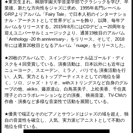
★東京生まれ。桐朋学園大学音楽学部でクラシックを学び、卒
業後、新たな方向性をジャズに求め、1995年名門レーベル
GRPよりアルバム「Fairy Tale」で日本人初のインターナショ
ナル・アーチストとして世界デビューを飾り、以降、毎年ア
ルバムをリリースする。2015年8月にはCDデビュー20周年を
迎えユニバーサルミュージックより、通算19枚目のアルバム
「Anthology -20 th anniversary-」をリリース。そして、2018
年には通算20枚目となるアルバム「nuage」をリリースした。
★20枚のアルバムで、スイングジャーナル誌ゴールド・ディ
スクを４回受賞している。演奏活動は、日本以外にも近年は
ニューヨーク、スエーデン、ミラノ、パリでも 演奏活動を行
い、人気、実力ともトップアーティストとしての地位を築
く。ソロ、ジャズ・トリオ、withストリングスなど自身のグル
ープの他、akiko、藤原道山、白鳥英美子、上松美香、千住真
理子とのコラボレーションなどの演奏、 映画音楽、TV-CMの
作曲・演奏など多様な音楽性で活動を展開している。
★優美で端正なそのピアノとサウンドはジャズの域を超え、独
自の音楽性を確立し、人気、実力派ピアニストとして不動の
地位を得ている。