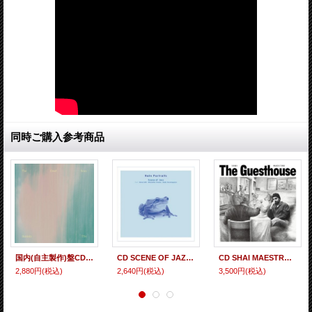
同時ご購入参考商品
国内(自主製作)盤CD BANKSIA TRIO バンクシア・トリオ (須川 崇志、林 正樹、石若 駿) / THE GREAT NOON 奥深い哀愁浪漫溢れる耽美リリシズム傾向と甘さを排したハード・コアな辛口リアル・インプロ・アクションが急転的に交錯する和流ソリッド&ラジカル筋ピアノ・トリオの最尖端!
CD SCENE OF JAZZ シーン・オブ・ジャズ【石井彰(p)、大坂昌彦(ds)、安ヵ川大樹(b)】 / Rain Portraits 圧倒的な美意識で描く10の情景。熟成のトリオによる静謐で抒情的な雨の物語。
CD SHAI MAESTRO シャイ・マエストロ / Guesthouse (日本語帯付) 広大な音の海で、シンプルなメロディが紡ぐシネマティックなストーリー。
2,880円
(税込)
2,640円
(税込)
3,500円
(税込)