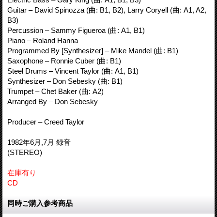
Guitar – David Spinozza (曲: B1, B2), Larry Coryell (曲: A1, A2,
B3)
Percussion – Sammy Figueroa (曲: A1, B1)
Piano – Roland Hanna
Programmed By [Synthesizer] – Mike Mandel (曲: B1)
Saxophone – Ronnie Cuber (曲: B1)
Steel Drums – Vincent Taylor (曲: A1, B1)
Synthesizer – Don Sebesky (曲: B1)
Trumpet – Chet Baker (曲: A2)
Arranged By – Don Sebesky
Producer – Creed Taylor
1982年6月,7月 録音
(STEREO)
在庫有り
CD
同時ご購入参考商品