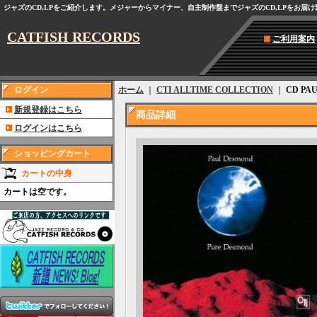
ジャズのCD,LPをご紹介します。メジャーからマイナー、自主制作盤までジャズのCD,LPをお届
CATFISH RECORDS
ご利用案内
ログイン
ホーム
｜
CTI ALLTIME COLLECTION
｜
CD P
新規登録はこちら
商品詳細
ログインはこちら
ショッピングカート
カートの中身
カートは空です。