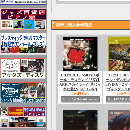
同時ご購入参考商品
CD PAUL DESMOND ポ
CD PAUL DE
ール・デスモンド / SKYL
ール・デスモンド 
ARK スカイラーク-禁じら
LIVING + 2
れた遊び-
[KICJ 2762]
ヴィング＋２
[
1,600円
(税込)
1,050円
(