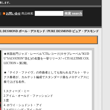
け致します。
｜
お問い合せ
商品検索
:
AUL DESMOND ポール・デスモンド / PURE DESMOND ピュア・デスモンド
★米国名門ジャズ・レーベル"CTIレコード(※サブレーベル"KUD
U"SALVATION"含む)の名盤を一挙リリース!＜CTI ALLTIME COL
LECTION＞第2期。
★「テイク・ファイヴ」の作曲者としても知られるアルト・サッ
クス奏者が、カルテット編成でスタンダード曲をメロディアスに
奏で上げる名作。
1.スクィーズ・ミー
2.アイム・オールド・ファッションド
3.雲
4. ホワイ・シュドント・アイ
5.エヴリシング・アイ・ラヴ