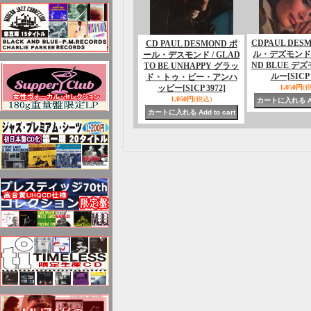
CDPAUL DES
CD PAUL DESMOND ポ
ル・デズモンド /
ール・デスモンド / GLAD
ND BLUE デ
TO BE UNHAPPY グラッ
ルー
[SICP 
ド・トゥ・ビー・アンハ
ッピー
[SICP 3972]
1,050円
(
1,050円
(税込)