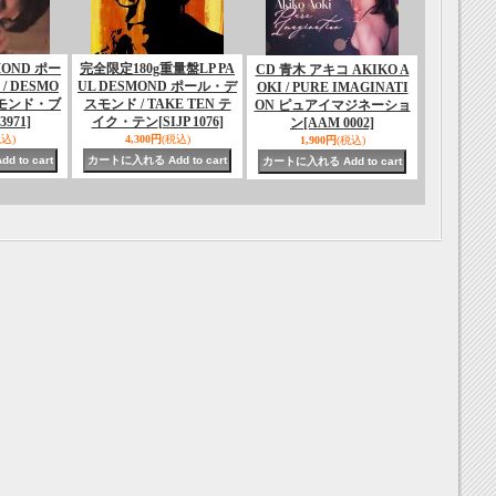
MOND ポー
完全限定180g重量盤LP PA
CD 青木 アキコ AKIKO A
 DESMO
UL DESMOND ポール・デ
OKI / PURE IMAGINATI
ズモンド・ブ
スモンド / TAKE TEN テ
ON ピュアイマジネーショ
3971]
イク・テン
[SIJP 1076]
ン
[AAM 0002]
税込)
4,300円
(税込)
1,900円
(税込)