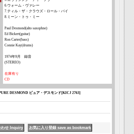
6.ウォーム・ヴァレー
7.ティル・ザ・クラウズ・ロール・バイ
8.ミーン・トゥ・ミー
Paul Desmond(alto saxophne)
Ed Bickert(guitar)
Ron Carter(bass)
Connie Kay(drums)
1974年9月 録音
(STEREO)
在庫有り
CD
 PURE DESMOND ピュア・デスモンド
[
KICJ 2763
]
｜