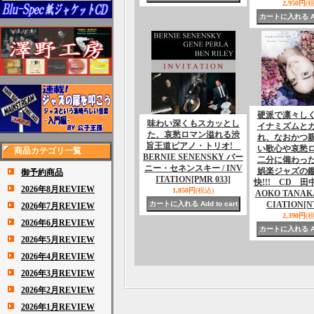
2,950円
(
硬派で凛々し
味わい深くもスカッとし
イナミズムと
た、哀愁ロマン溢れる渋
れ、なおかつ
旨王道ピアノ・トリオ!
い歌心や哀愁
商品カテゴリ一覧
BERNIE SENENSKY バー
二分に備わっ
ニー・セネンスキー / INV
娯楽ジャズの
御予約商品
ITATION
[PMR 033]
快!!! CD 田
2026年8月REVIEW
1,850円
(税込)
AOKO TANAKA
CIATION
[N
2026年7月REVIEW
2,390円
(
2026年6月REVIEW
2026年5月REVIEW
2026年4月REVIEW
2026年3月REVIEW
2026年2月REVIEW
2026年1月REVIEW