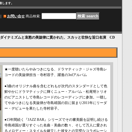
け致します。
｜
お問い合せ
商品検索
:
なダイナミズムと哀愁の美旋律に貫かれた、スカッと壮快な旨口名演 CD
★一度聴いたらやみつきになる、ドラマティック・ジャズ寺島レ
コードの美旋律担当・寺村容子、躍進の3rdアルバム
●3曲のオリジナル曲を含むどれもが次代のスタンダードとして色
鮮やかにドラマティックに輝くニュー・アルバム・松尾明トリオ
のピアニストして寺島レコードのレコーディングに参加。一聴し
てやみつきになる美旋律が寺島靖国の目に留まり2011年にリーダ
ー・デビューを果たした寺村容子。
●15年間続く『JAZZ BAR』シリーズでその審美眼を証明し続ける
寺島靖国が選りすぐった名曲・美曲の数々、そして万人に愛され
るメロディー・スタイルを確立した彼女との完璧なコラボレーシ