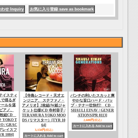
｜
テイスティ
【寺島レコード + 天才エ
パンチの利いたスカッと爽
ュで揺るぎ
ンジニア、 ステファノ・
やかな旨口ハード・バッ
ケールを湛
アメリオ】2枚組(W紙ジャ
プ・テナー壮快打! CD
ピアノ、
ケット仕様)CD 寺村容子 /
SHAULI EINAV / GENER
2枚組CD
TERAMURA YOKO MOO
ATIONS
[PR 8113]
 YOKO T
DS (リマスター）
[TYR 10
2,600円
(税込)
O / GRAC
64]
H グレイスフ
3,150円
(税込)
YR 1084]