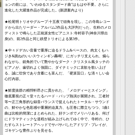
ョンの前には、“いわゆるスタンダード曲”はもはや不要。さらに
進化した大躍進作品が完成した。(新譜案内より)
★松尾明トリオやグループ:十五夜で頭角を現し、この寺島レコー
ドから出たリーダー・アルバム2作品も大評判だった、生粋のメロ
ディストで鳴らした正統派女性ピアニスト:寺村容子(神奈川県出
身)の、前2作品と同じ鉄壁トリオによる第3作。
★中々ドデカい音量で重厚に迫るドラム&ベースの、肉太くもハ
ジき&跳ねのいいスウィンギン轟鳴!、にガッチリ支えられ、煽ら
れながら、鋭角的でいて艶やかなダーク・クリスタル風タッチの
ピアノが、歯切れよく強固に、ダイナミックに哀歓を歌い上げ
る、誠に壮快であり含蓄にも富んだ、「硬派旨口」な清々しい会
心打内容。
★鮮度抜群の精悍軒昂さに貫かれた、「メロディーとスイング」
徹底重視の正々堂々たるハード・バップ熱演が展開され、三者対
等〜正三角形的な録音バランスで捉えられたトータル・サウンド
の、鮮やかな色彩感や重層的迫真力、も圧巻に際立ちつつ、1曲1
曲は比較的簡潔にまとめられた、好テンポでメリハリある、何げ
にドラマティックな道程が組み上げられてゆく中で、寺村の、ひ
たすらストレートアヘッドでサバサバしたアドリブ・プレイが、
ゴキゲンな豊作ぶりを見せる。