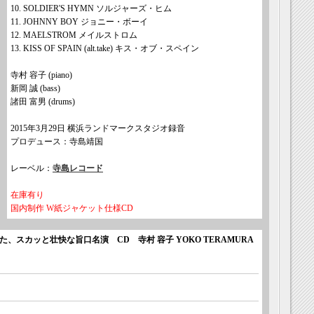
10. SOLDIER'S HYMN ソルジャーズ・ヒム
11. JOHNNY BOY ジョニー・ボーイ
12. MAELSTROM メイルストロム
13. KISS OF SPAIN (alt.take) キス・オブ・スペイン
寺村 容子 (piano)
新岡 誠 (bass)
諸田 富男 (drums)
2015年3月29日 横浜ランドマークスタジオ録音
プロデュース：寺島靖国
レーベル：
寺島レコード
在庫有り
国内制作 W紙ジャケット仕様CD
スカッと壮快な旨口名演 CD 寺村 容子 YOKO TERAMURA