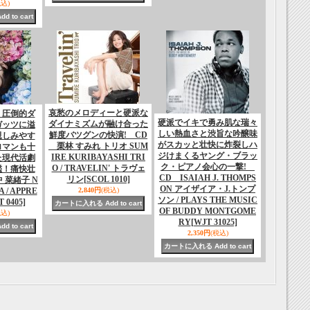
税込)
哀愁のメロディーと硬派な
く圧倒的ダ
硬派でイキで勇み肌な瑞々
ダイナミズムが融け合った
ガッツに溢
しい熱血さと渋旨な吟醸味
鮮度バツグンの快演! CD
親しみやす
がスカッと壮快に炸裂しハ
栗林 すみれ トリオ SUM
ロマンも十
ジけまくるヤング・ブラッ
IRE KURIBAYASHI TRI
た現代活劇
ク・ピアノ会心の一撃!
O / TRAVELIN' トラヴェ
鑑！痛快壮
CD ISAIAH J. THOMPS
リン
[SCOL 1010]
中 菜緒子 N
ON アイザイア・J.トンプ
 / APPRE
2,840円
(税込)
ソン / PLAYS THE MUSIC
T 0405]
OF BUDDY MONTGOME
税込)
RY
[WJT 31025]
2,350円
(税込)