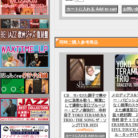
｜
同時ご購入参考商品
メロディアス&
CD サバけた調子で爽や
ー・バピッシ
かに哀愁を歌う、簡潔に
なく雄渾のス
して濃密な旨口ブルージ
えた練達旨口
ー・ピアノ痛快打! 寺村
益々絶好調! 
容子 YOKO TERAMURA
寺村 容子 トリオ
TRIO / THE SONG ザ・ソ
ERAMURA TRI
ング
[TYR 1035]
EFUL TOUC
2,930円
(税込)
ル・タッチ
[T