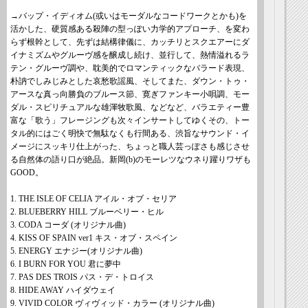
→バップ・イディオム(或いはモーダルなコードワークとかも)を
活かした、硬質感ある殺陣の型っぽい力学的アプローチ、を変わ
らず根幹として、先ずは結構律儀に、カッチリとスクエアーにダ
イナミズムやグルーヴ感を醸成し続け、並行して、熱情溢れるラ
テン・グルーヴ調や、耽美的でロマンティックなバラード表現、
朴訥でしみじみとした哀愁歌謡風、そしてまた、ダウン・トゥ・
アースな真っ向勝負のブルース節、寛ぎファンキー小唄調、モー
ダル・スピリチュアルな雄渾牧歌風、などなど、バラエティー豊
富な「歌う」フレージングも次々インサートしてゆくその、トー
タル的にはごく明快で無駄なくも行間ある、渋旨なサウンド・イ
メージにスッキリ仕上がった、ちょっと職人芸っぽさも感じさせ
る自然体の語り口が絶品。新岡(b)のモーレツなウネり躍りワザも
GOOD。
1. THE ISLE OF CELIA アイル・オブ・セリア
2. BLUEBERRY HILL ブルーベリー・ヒル
3. CODA コーダ (オリジナル曲)
4. KISS OF SPAIN ver1 キス・オブ・スペイン
5. ENERGY エナジー(オリジナル曲)
6. I BURN FOR YOU 君に夢中
7. PAS DES TROIS パス・デ・トロイス
8. HIDE AWAY ハイダウェイ
9. VIVID COLOR ヴィヴィッド・カラー (オリジナル曲)