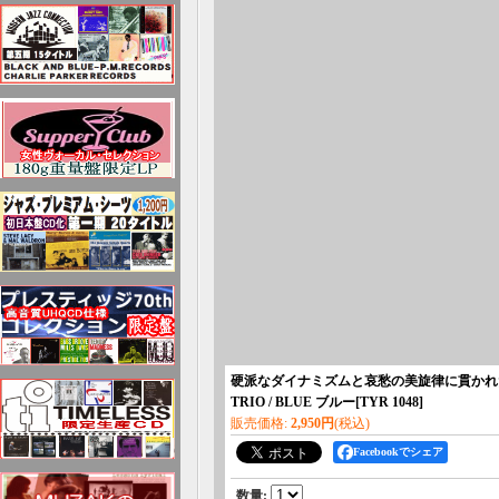
硬派なダイナミズムと哀愁の美旋律に貫かれた、
TRIO / BLUE ブルー
[
TYR 1048
]
販売価格
:
2,950円
(税込)
Facebookでシェア
数量
: