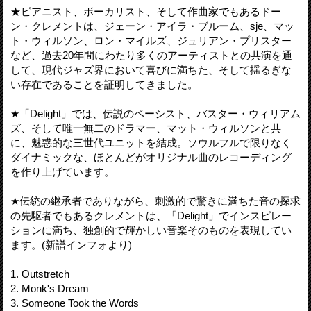
★ピアニスト、ボーカリスト、そして作曲家でもあるドー
ン・クレメントは、ジェーン・アイラ・ブルーム、sje、マッ
ト・ウィルソン、ロン・マイルズ、ジュリアン・プリスター
など、過去20年間にわたり多くのアーティストとの共演を通
して、現代ジャズ界において喜びに満ちた、そして揺るぎな
い存在であることを証明してきました。
★「Delight」では、伝説のベーシスト、バスター・ウィリアム
ズ、そして唯一無二のドラマー、マット・ウィルソンと共
に、魅惑的な三世代ユニットを結成。ソウルフルで限りなく
ダイナミックな、ほとんどがオリジナル曲のレコーディング
を作り上げています。
★伝統の継承者でありながら、刺激的で驚きに満ちた音の探求
の先駆者でもあるクレメントは、「Delight」でインスピレー
ションに満ち、独創的で輝かしい音楽そのものを表現してい
ます。(新譜インフォより)
1. Outstretch
2. Monk's Dream
3. Someone Took the Words