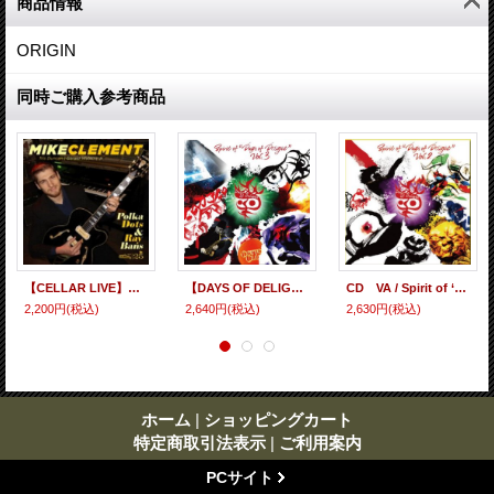
商品情報
ORIGIN
同時ご購入参考商品
【CELLAR LIVE】CD Mike Clement マイク・クレメント / Polka Dots And Ray Bans マイク・クレメントが提示する、ギター・トリオ＋管楽器の理想形
【DAYS OF DELIGHT】CD VARIOUS ARTISTS / Spirit of "Days of Delight" vol.3
CD VA / Spirit of ‘Days of Delight’ vol.2
2,200円
(税込)
2,640円
(税込)
2,630円
(税込)
ホーム
|
ショッピングカート
特定商取引法表示
|
ご利用案内
PCサイト