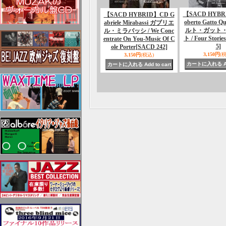
【SACD HYBR
【SACD HYBRID】CD G
oberto Gatto Q
abriele Mirabassi ガブリエ
ルト・ガット
ル・ミラバッシ / We Conc
ト / Four Stories
entrate On You-Music Of C
5]
ole Porter
[SACD 242]
3,150円
(
3,150円
(税込)