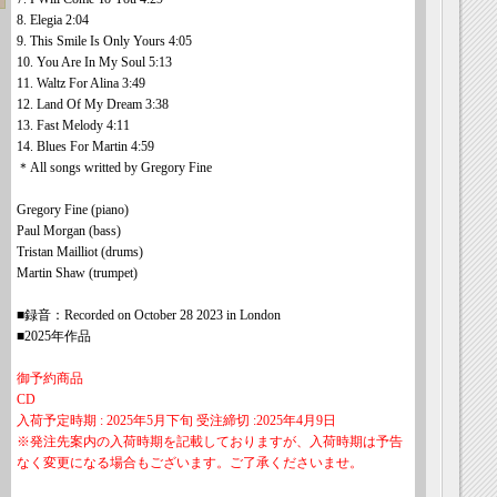
8. Elegia 2:04
9. This Smile Is Only Yours 4:05
10. You Are In My Soul 5:13
11. Waltz For Alina 3:49
12. Land Of My Dream 3:38
13. Fast Melody 4:11
14. Blues For Martin 4:59
＊All songs writted by Gregory Fine
Gregory Fine (piano)
Paul Morgan (bass)
Tristan Mailliot (drums)
Martin Shaw (trumpet)
■録音：Recorded on October 28 2023 in London
■2025年作品
御予約商品
CD
入荷予定時期 : 2025年5月下旬 受注締切 :2025年4月9日
※発注先案内の入荷時期を記載しておりますが、入荷時期は予告
なく変更になる場合もございます。ご了承くださいませ。