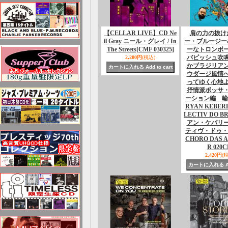
【CELLAR LIVE】CD Ne
肩の力の抜け
il Gray ニール・グレイ / In
ー・ブルージー
The Streets
[CMF 030325]
ーなトロンボ
バピッシュ吹
2,200円
(税込)
かブラジリア
ウダージ風情
ってゆく心地
抒情派ボッサ
ーション編 
RYAN KEBERL
LECTIV DO B
アン・ケバリ
ティヴ・ドゥ・
CHORO DAS 
R 020C
2,420円
(