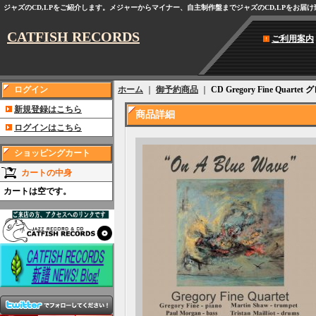
ジャズのCD,LPをご紹介します。メジャーからマイナー、自主制作盤までジャズのCD,LPをお届
CATFISH RECORDS
ご利用案内
ログイン
ホーム
｜
御予約商品
｜
CD Gregory Fine Quart
新規登録はこちら
商品詳細
ログインはこちら
ショッピングカート
カートの中身
カートは空です。