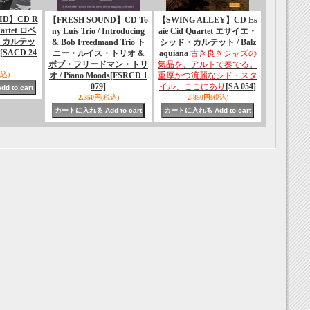
ID】CD R
【FRESH SOUND】CD To
【SWING ALLEY】CD Es
uartet ロベ
ny Luis Trio / Introducing
aie Cid Quartet エサイエ・
・カルテッ
& Bob Freedmand Trio ト
シッド・カルテット / Balz
[SACD 24
ニー・ルイス・トリオ &
aquiana
古き良きジャズの
ボブ・フリードマン・トリ
気品を、アルトで奏でる。
税込)
オ / Piano Moods
[FSRCD 1
重厚かつ流麗なシド・スタ
079]
イル、ここにあり
[SA 054]
2,350円
(税込)
2,850円
(税込)