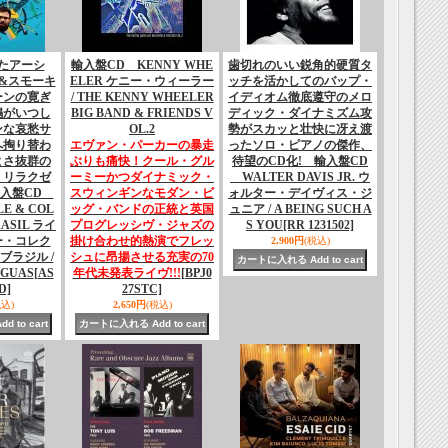
たアーシ
輸入盤CD KENNY WHE
歯切れのいい鋭角的硬質タ
&スモーキ
ELER ケニー・ウィーラー
ッチを活かしてのバップ・
ーンの寛ぎ
/ THE KENNY WHEELER
イディオム徹底遵守のメロ
鳴がいつし
BIG BAND & FRIENDS V
ディック・ダイナミズム攻
ンな哀愁サ
OL.2
勢がスカッと壮快に冴え渡
へ掏り替わ
エヴァン・パーカーの暴走
ったソロ・ピアノの傑作、
よさ抜群の
ぶりも痛快！クール・グル
待望のCD化! 輸入盤CD
・リラクゼ
ーミーかつダイナミック・
WALTER DAVIS JR. ウ
輸入盤CD
スウィンギンなモダン・ビ
ォルター・デイヴィス・ジ
E & COL
ッグ・バンドの正統と英国
ュニア / A BEING SUCH A
RASIL ライ
プログレッシヴ・ジャズの
S YOU
[RR 1231502]
ー・コレク
掛け合わせ的熱演でフレッ
2,900円
(税込)
ブラジル /
シュに昂揚させる充実の70
AGUAS
[AS
年代未発表ライヴ!!!
[BPJ0
D]
27STC]
税込)
2,650円
(税込)