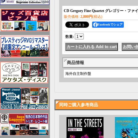
CD Gregory Fine Quartet グレゴリー・ファイン
販売価格
:
2,800円
(税込)
Facebookでシェア
数量
:
｜
商品情報
海外自主制作盤
同時ご購入参考商品