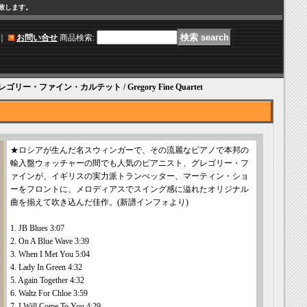
け致します。
｜
お問い合せ
商品検索
:
et グレゴリー・ファイン・カルテット / Gregory Fine Quartet
★ロシアが生んだ名スウィンガーで、その流麗なピアノで本邦の
輸入盤ウォッチャーの間でも人気のピアニスト、グレゴリー・フ
ァインが、イギリスの実力派トランぺッター、マーティン・ショ
ーをフロントに、メロディアスでスイング感に溢れたオリジナル
曲を揃えて吹き込んだ佳作。(新譜インフォより)
1. JB Blues 3:07
2. On A Blue Wave 3:39
3. When I Met You 5:04
4. Lady In Green 4:32
5. Again Together 4:32
6. Waltz For Chloe 3:59
7. I Will Come To You 4:29