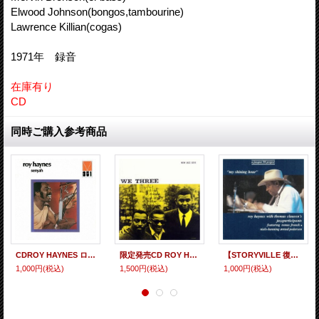
Elwood Johnson(bongos,tambourine)
Lawrence Killian(cogas)
1971年 録音
在庫有り
CD
同時ご購入参考商品
CDROY HAYNES ロイ・ヘインズ / SENYAH センヤー
限定発売CD ROY HAYNES ロイ・ヘインズ / WE THREE ウィ・スリー
【STORYVILLE 復刻CD】 ROY HAYNES ロイ・ヘインズ / My Shining Hour マイ・シャイニング・アワー
1,000円
(税込)
1,500円
(税込)
1,000円
(税込)