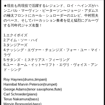
★現在も尚現役で活躍するレジェンド、ロイ・ヘインズがハ
ンニバル・マーヴィン・ピーターソン〜ジョージ・アダムス
の極太フロントにカール・シュローダーのエレピ、中村照夫
のベース、そしてパーカッション奏者を従え猛烈にグルーヴ
する70年代ジャズ名盤！
1.エクイポイズ
2.アイム・ソー・ハイ
3.タンジアーズ
4.ナッシング・エヴァー・チェンジズ・フォー・ユー・マイ・
ラヴ
5.サタンズ・ミステリアス・フィーリング
6.ユー・ネーム・イット〜リフト・エヴリ・ヴォイス・アン
ド・シング
Roy Haynes(drums,timpani)
Hannibal Marvin Peterson(trumpet)
George Adams(tenor saxophone,flute)
Carl Schroeder(piano)
Teruo Nakamura(bass)
Mervin Bronson(el-bass)