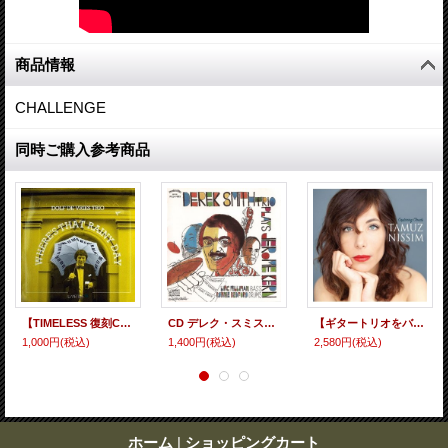
商品情報
CHALLENGE
同時ご購入参考商品
【TIMELESS 復刻CD】 CD DOLF DE VRIES TRIO ドルフ・デ・ヴリース・トリオ / WHERE'S THAT RAINY DAY ホエアズ・ザット・レイニー・デイ
CD デレク・スミス・トリオ / ノー・ホールズ・バード
【ギタートリオをバックに魅惑の歌声】CD Tamuz Nissim / Capturing Clouds
1,000円
(税込)
1,400円
(税込)
2,580円
(税込)
ホーム
|
ショッピングカート