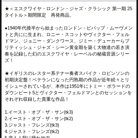
★＜エスクワイヤ・ロンドン・ジャズ・クラシック 第一期 25
タイトル＞期間限定 再発商品。
●1940年代後半から始まったロンドン・ビバップ・ムーヴメン
トと共にに生まれ、ロニー・スコットやヴィクター・フェル
ドマン、ジョニー・ダンクワース、ジミー・デューカーらブ
リティッシュ・ジャズ・シーン黄金期を築く大物達の若き演
奏を記録した幻のエスクワイヤ・レーベルの秘蔵音源シリー
ズ！
★イギリスのレスター系テナー奏者スパイク・ロビンソンの
初期決定盤！ベテランになった円熟期の作品が近年続々とリ
イシューされているが、本作は1951年にトミー・ポラードの
ダウンビート5とヴィクター・フェルドマンとのセッションを
それぞれ収録した貴重な作品！
1.イースト・オブ・ザ・サン(tk3)
2.イースト・オブ・ザ・サン(tk2)
3.ジャスト・フレンズ(tk3)
4.ジャスト・フレンズ(tk2)
5.恋人よ我に帰れ(tk3)