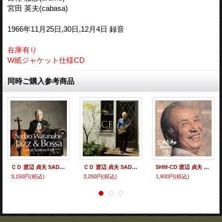
宮田 英夫(cabasa)
1966年11月25日,30日,12月4日 録音
在庫有り
W紙ジャケット仕様CD
同時ご購入参考商品
ＣＤ 渡辺 貞夫 SADAO WATANABE / JAZZ & BOSSA LIVE AT SUNTORY HALL ジャズ & ボッサ 〜ライヴ・アット・サントリー・ホール
ＣＤ 渡辺 貞夫 SADAO WATANABE / PEACE
SHM-CD 渡辺 貞夫 SADAO WATANABE / SADAO 2000
3,150円
(税込)
3,250円
(税込)
1,900円
(税込)