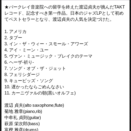
★バークレイ音楽院への留学を終えた渡辺貞夫が挑んだTAKT
レコード、記念すべき第一作品。日本のジャズLPとして初め
てベストセラーとなり、渡辺貞夫の人気を決定づけた。
1. アメリカ
2. タブー
3. イン・ザ・ウィー・スモール・アワーズ
4. アイ・ミーン・ユー
5. ヴァン・ミュージック・ブレイクのテーマ
6. ヘーザ-祈り-
7. ソング・オブ・ザ・ジェット
8. フェリシダージ
9. キューピッズ・ソング
10. 遅かったならごめんなさい
11. カーニヴァルの朝(黒いオルフェ)
渡辺 貞夫(alto saxophone,flute)
菊地 雅章(piano,rib)
中牟礼 貞則(guitar)
萩原 栄次郎(bass)
富樫 雅彦(drums)