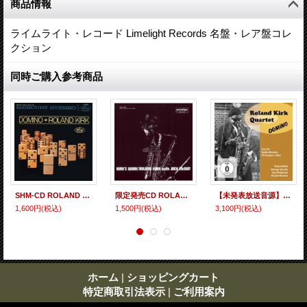
商品情報
ライムライト・レコード Limelight Records 名盤・レア盤コレ
クション
同時ご購入参考商品
SHM-CD ROLAND KIRK ローランド・カーク / DOMINO ドミノ
限定発売CD ROLAND KIRK ローランド・カーク・ウィズ / KIRK'S WORK カークズ・ワーク
【未発表放送音源】(CD + DVD) Roland Kirk Quartet ローランド・カーク / Domino (Live At Radio Bremen Tv-studios 1963)
1,600円
(税込)
1,500円
(税込)
3,100円
(税込)
ホーム
|
ショッピングカート
特定商取引法表示
|
ご利用案内