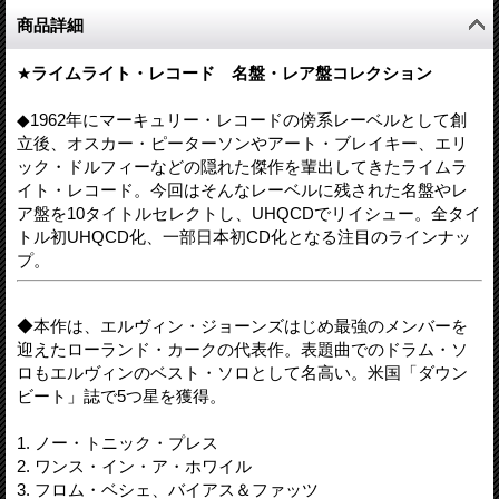
商品詳細
★
ライムライト・レコード 名盤・レア盤コレクション
◆1962年にマーキュリー・レコードの傍系レーベルとして創
立後、オスカー・ピーターソンやアート・ブレイキー、エリ
ック・ドルフィーなどの隠れた傑作を輩出してきたライムラ
イト・レコード。今回はそんなレーベルに残された名盤やレ
ア盤を10タイトルセレクトし、UHQCDでリイシュー。全タイ
トル初UHQCD化、一部日本初CD化となる注目のラインナッ
プ。
◆本作は、エルヴィン・ジョーンズはじめ最強のメンバーを
迎えたローランド・カークの代表作。表題曲でのドラム・ソ
ロもエルヴィンのベスト・ソロとして名高い。米国「ダウン
ビート」誌で5つ星を獲得。
1. ノー・トニック・プレス
2. ワンス・イン・ア・ホワイル
3. フロム・ベシェ、バイアス＆ファッツ