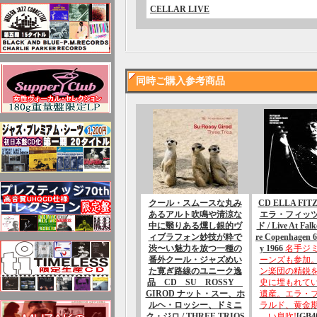
CELLAR LIVE
同時ご購入参考商品
クール・スムースな丸み
CD ELLA FIT
あるアルト吹鳴や清涼な
エラ・フィッ
中に翳りある燻し銀的ヴ
ド / Live At Fal
ィブラフォン妙技が粋で
re Copenhagen 6
渋〜い魅力を放つ一種の
y 1966
名手ジ
番外クール・ジャズめい
ーンズも参加
た寛ぎ路線のユニーク逸
ン楽団の精鋭
品 CD SU ROSSY
史に埋もれて
GIROD ナット・スー、ホ
遺産。エラ・
ルヘ・ロッシー、ドミニ
ラルド、黄金
ク・ジロ / THREE TRIOS
い息吹!
[GB4