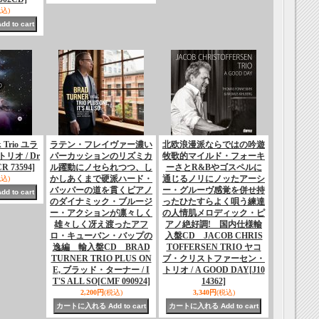
税込)
k Trio ユラ
ラテン・フレイヴァー濃い
北欧浪漫派ならではの吟遊
オ / Dr
パーカッションのリズミカ
牧歌的マイルド・フォーキ
CR 73594]
ル躍動にノセられつつ、し
ーさとR&Bやゴスペルに
かしあくまで硬派ハード・
通じるノリにノッたアーシ
税込)
バッパーの道を貫くピアノ
ー・グルーヴ感覚を併せ持
のダイナミック・ブルージ
ったひたすらよく唄う練達
ー・アクションが凛々しく
の人情肌メロディック・ピ
雄々しく冴え渡ったアフ
アノ絶好調! 国内仕様輸
ロ・キューバン・バップの
入盤CD JACOB CHRIS
逸編 輸入盤CD BRAD
TOFFERSEN TRIO ヤコ
TURNER TRIO PLUS ON
ブ・クリストファーセン・
E, ブラッド・ターナー / I
トリオ / A GOOD DAY
[J10
T'S ALL SO
[CMF 090924]
14362]
2,200円
(税込)
3,340円
(税込)