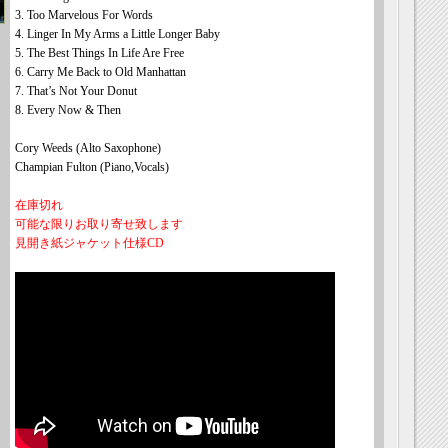
3. Too Marvelous For Words
4. Linger In My Arms a Little Longer Baby
5. The Best Things In Life Are Free
6. Carry Me Back to Old Manhattan
7. That’s Not Your Donut
8. Every Now & Then
Cory Weeds (Alto Saxophone)
Champian Fulton (Piano,Vocals)
在庫切れ
可能な限りお取り寄せ致します
見開き紙ジャケット仕様CD