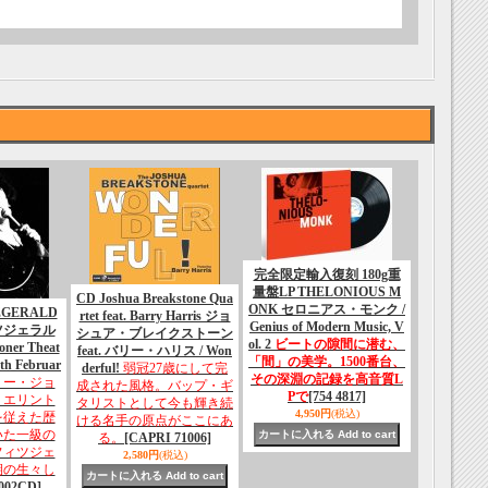
完全限定輸入復刻 180g重
量盤LP THELONIOUS M
CD Joshua Breakstone Qua
ONK セロニアス・モンク /
ZGERALD
rtet feat. Barry Harris ジョ
Genius of Modern Music, V
ツジェラル
シュア・ブレイクストーン
ol. 2
ビートの隙間に潜む、
koner Theat
feat. バリー・ハリス / Won
「間」の美学。1500番台、
th Februar
derful!
弱冠27歳にして完
その深淵の記録を高音質L
ミー・ジョ
成された風格。バップ・ギ
Pで
[754 4817]
。エリント
タリストとして今も輝き続
4,950円
(税込)
を従えた歴
ける名手の原点がここにあ
いた一級の
る。
[CAPRI 71006]
フィツジェ
2,580円
(税込)
期の生々し
002CD]