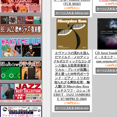
[TCB 38102]
4,200円
(
2,500円
(税込)
エヴァンスの流れを汲ん
CD Juraj Stani
だマイルド・メロディッ
イ・スタニク・トリ
ク&ポエティックなエレガ
eam sequence
[
ンス溢れる耽美浪漫派リ
2,600円
(
リカル・プレイが流麗に
冴え渡った60年代ポーラ
ンド・ピアノ・トリオの
知られざる爽快名演! 輸
入盤CD Mieczyslaw Kosz
ミェチスワフ・コシュ / D
EBIUT - JAZZ JAMBORE
E '67/'68
[PRCD 2464]
2,700円
(税込)