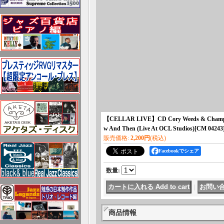
【CELLAR LIVE】CD Cory Weeds & Ch
w And Then (Live At OCL Studios)
[
CM 04243
販売価格
:
2,200円
(税込)
Facebookでシェア
数量
:
｜
商品情報