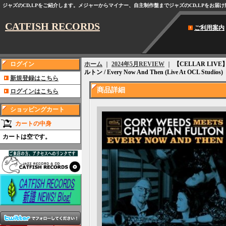
ジャズのCD,LPをご紹介します。メジャーからマイナー、自主制作盤までジャズのCD,LPをお届
CATFISH RECORDS
ご利用案内
ログイン
ホーム
｜
2024年5月REVIEW
｜
【CELLAR LIVE】
ルトン / Every Now And Then (Live At OCL Studios)
新規登録はこちら
商品詳細
ログインはこちら
ショッピングカート
カートの中身
カートは空です。