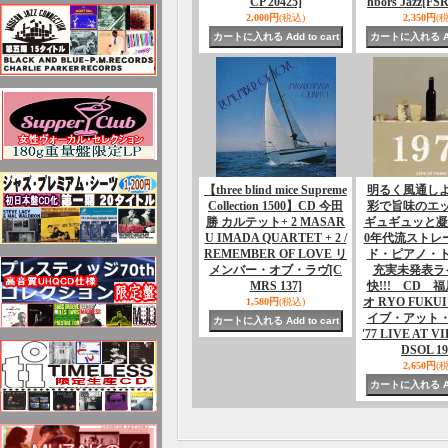
CP 20425]
hbors Jazz
[FSR
2,000円
(税込)
2,350円
(
【three blind mice Supreme
明るく風通し
Collection 1500】CD 今田
彩で旨味のエ
勝 カルテット+ 2 MASAR
ギュギュッと凝
U IMADA QUARTET + 2 /
0年代流ストレ
REMEMBER OF LOVE リ
ド・ピアノ・
メンバー・オブ・ラヴ
[C
充実未発表ラ
MRS 137]
快!!! CD 福
オ RYO FUKUI 
1,580円
(税込)
イブ・アット
'77 LIVE AT VI
DSOL 19
2,650円
(