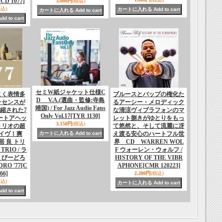
CD 1077]
3,000円
(税込)
税込)
セミW紙ジャケット仕様C
よく表情多
ブルースとバップの権化た
D V.A.(選曲・監修:寺島
ッセンスが
るアーシー・メロディック
靖国) / For Jazz Audio Fans
縮された7
な清涼ヴィブラフォンのマ
Only Vol.17
[TYR 1130]
ートアヘッ
レット捌きがゆとりをもっ
3,150円
(税込)
トリオの超
て悠然と、そして流麗に冴
イヴ！爽
え渡る安心のハートフル世
居 良 トリ
界 CD WARREN WOL
TRIO / ラ
F ウォーレン・ウォルフ /
・びーどろ
HISTORY OF THE VIBR
DRO '77
[C
APHONE
[CMR 120223]
66]
2,200円
(税込)
税込)