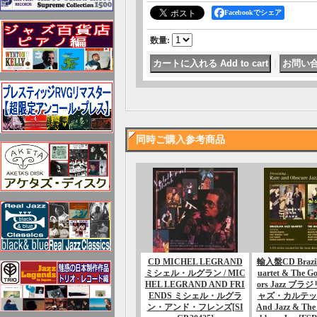
Facebookでシェア
数量
:
｜
同時ご購入参考商品
CD MICHEL LEGRAND
輸入盤CD Brazili
ミシェル・ルグラン / MIC
uartet & The G
HEL LEGRAND AND FRI
ors Jazz ブ
ENDS ミシェル・ルグラ
ャズ・カルテット /
ン・アンド・フレンズ
[SI
And Jazz & The