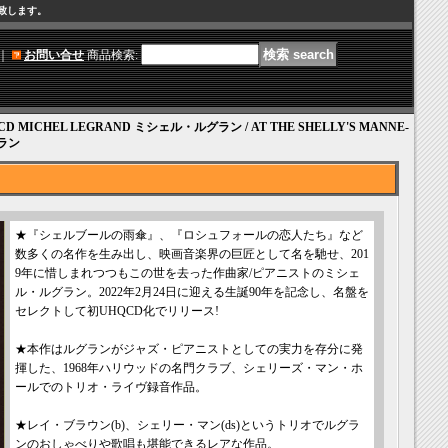
け致します。
｜
お問い合せ
商品検索
:
CD MICHEL LEGRAND ミシェル・ルグラン / AT THE SHELLY'S MANNE-
ラン
★『シェルブールの雨傘』、『ロシュフォールの恋人たち』など
数多くの名作を生み出し、映画音楽界の巨匠として名を馳せ、201
9年に惜しまれつつもこの世を去った作曲家/ピアニストのミシェ
ル・ルグラン。2022年2月24日に迎える生誕90年を記念し、名盤を
セレクトして初UHQCD化でリリース!
★本作はルグランがジャズ・ピアニストとしての実力を存分に発
揮した、1968年ハリウッドの名門クラブ、シェリーズ・マン・ホ
ールでのトリオ・ライヴ録音作品。
★レイ・ブラウン(b)、シェリー・マン(ds)というトリオでルグラ
ンのおしゃべりや歌唱も堪能できるレアな作品。