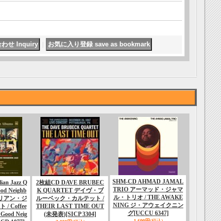
｜
SHM-CD AHMAD JAMAL
an Jazz Q
2枚組CD DAVE BRUBEC
TRIO アーマッド・ジャマ
ood Neighb
K QUARTET デイヴ・ブ
ル・トリオ / THE AWAKE
ラジリアン・ジ
ルーベック・カルテット /
NING ジ・アウェイクニン
 Coffee
THEIR LAST TIME OUT
グ
[UCCU 6347]
 Good Neig
(未発表)
[SICP 3304]
1,600円
(税込)