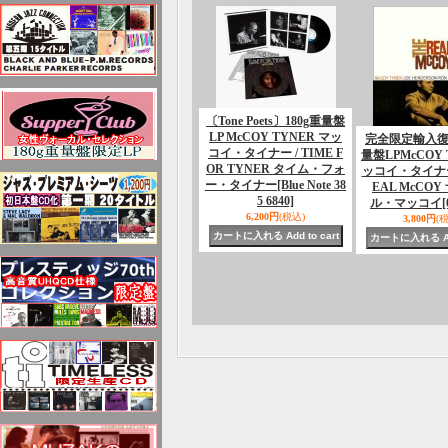
〔Tone Poets〕180g重量盤
LP McCOY TYNER マッ
完全限定輸入復刻
コイ・タイナー / TIME F
量盤LPMcCOY 
OR TYNER タイム・フォ
ッコイ・タイナー 
ー・タイナー
[Blue Note 38
EAL McCO
5 6840]
ル・マッコイ
[
6,200円
(税込)
3,800円
(