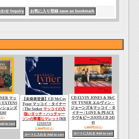
｜
CD ELVIN JONES & McC
YNER マッ
【未発表音源】CD McCoy
OY TYNER エルヴィン・
 EXTENS
Tyner マッコイ・タイナー
ジョーンズ＆マッコイ・タ
テンションズ
/ The Seeker
マッコイの力
イナー / LOVE & PEACE
026]
強いタッチ + ハッチャー
ラヴ＆ピース
[OTLCD 245
税込)
ソンの華麗なマレット
[RR
4]
1233572]
1,800円
(税込)
2,980円
(税込)