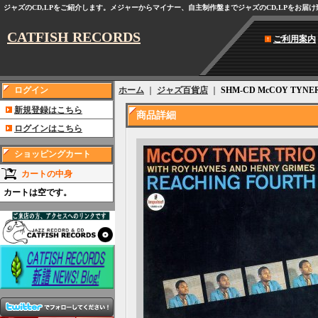
ジャズのCD,LPをご紹介します。メジャーからマイナー、自主制作盤までジャズのCD,LPをお届
CATFISH RECORDS
ご利用案内
ログイン
ホーム
｜
ジャズ百貨店
｜
SHM-CD McCOY TY
新規登録はこちら
商品詳細
ログインはこちら
ショッピングカート
カートの中身
カートは空です。