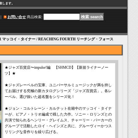
け致します。
｜
お問い合せ
商品検索
:
NER マッコイ・タイナー / REACHING FOURTH リーチング・フォース
★ジャズ百貨店〜impulse!編 【SHMCD】【新規ライナーノー
ツ】★
★ジャズレーベルの宝庫、ユニバーサルミュージックが満を持し
てお届けする究極の新カタログシリーズ「ジャズ百貨店」。各レ
ーベル、選び抜いた超名盤をシリーズ化！
★ジョン・コルトレーン・カルテット在籍中のマッコイ・タイナ
ーが、ピアノ・トリオ編成で残した力作。ソニー・ロリンズとの
共演で知られるヘンリー・グレイムス、チャーリー・パーカーの
グループで活動したロイ・ヘインズと共に、グルーヴィーかつス
リリングな音作りを繰り広げる。