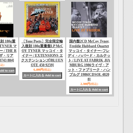
 180g重
〔Tone Poets〕完全限定輸
国内盤2CD McCoy Tyner,
TYNER マ
入復刻 180g重量盤LP McC
Freddie Hubbard Quartet
/ THE R
OY TYNER マッコイ・タ
マッコイ・タイナー~フレ
Y ザ・リア
イナー / EXTENSIONS エ
ディ・ハバード・カルテッ
0743 884]
クステンションズ
[BLUEN
ト / LIVE AT FABRIK ,HA
OTE 450 9259]
MBURG 1986ライヴ・ア
税込)
ット・ファブリーク・ハン
6,400円
(税込)
ブルグ 1986
[CDSOL 4820
8]
2,300円
(税込)