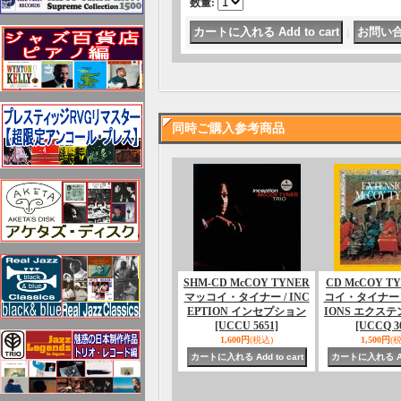
数量
:
｜
同時ご購入参考商品
SHM-CD McCOY TYNER
CD McCOY T
マッコイ・タイナー / INC
コイ・タイナー /
EPTION インセプション
IONS エクス
[UCCU 5651]
[UCCQ 3
1,600円
(税込)
1,500円
(