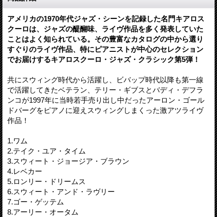
アメリカの1970年代ジャズ・シーンを記録した名門キアロス
クーロは、ジャズの醍醐味、ライヴ作品を多く発表していた
ことはよく知られている。その豊富なカタログの中から選り
すぐりのライヴ作品、特にピアニストが中心のセレクション
でお届けするキアロスクーロ・ジャズ・クラシック第5弾！
共にスウィング時代から活躍し、ビバップ時代以降も第一線
で活躍してきたベテラン、テリー・ギブスとバディ・デフラ
ンコが1997年に当時若手売り出し中だったアーロン・ゴール
ドバーグをピアノに迎えスウィングしまくった激アツライヴ
作品！
1.ワム
2.テイク・ユア・タイム
3.スウィート・ジョージア・ブラウン
4.レベカー
5.ロンリー・ドリームス
6.スウィート・アンド・ラヴリー
7.ゴー・ゲッテム
8.アーリー・オータム