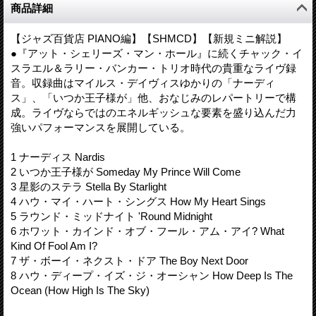
商品詳細
【ジャズ百貨店 PIANO編】【SHMCD】【新規ミニ解説】
●『アット・シェリーズ・マン・ホール』に続くチャック・イ
スラエル＆ラリー・バンカー・トリオ時代の貴重なライヴ録
音。収録曲はマイルス・デイヴィスゆかりの「ナーディ
ス」、「いつか王子様が」他、おなじみのレパートリーで構
成。ライヴならではのエネルギッシュな要素を盛り込んだ力
強いパフォーマンスを展開している。
1 ナーディス Nardis
2 いつか王子様が Someday My Prince Will Come
3 星影のステラ Stella By Starlight
4 ハウ・マイ・ハート・シングス How My Heart Sings
5 ラウンド・ミッドナイト 'Round Midnight
6 ホワット・カインド・オブ・フール・アム・アイ? What
Kind Of Fool Am I?
7 ザ・ボーイ・ネクスト・ドア The Boy Next Door
8 ハウ・ディープ・イズ・ジ・オーシャン How Deep Is The
Ocean (How High Is The Sky)