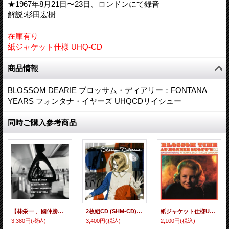
★1967年8月21日〜23日、ロンドンにて録音
解説:杉田宏樹
在庫有り
紙ジャケット仕様 UHQ-CD
商品情報
BLOSSOM DEARIE ブロッサム・ディアリー：FONTANA
YEARS フォンタナ・イヤーズ UHQCDリイシュー
同時ご購入参考商品
【林栄一 、國仲勝男、小山彰太】2枚組CD トリオ座 TORIOZA / トリオ座2023
2枚組CD (SHM-CD) BLOSSOM DEARIE ブロッサム・ディアリー / FEELING GOOD BEING ME THE LOST AND FOUND LONDON SESSIONS フィーリン・グッド・ビーイング・ミー：ザ・ロスト・アンド・ファウンド・ロンドン・セッションズ
紙ジャケット仕様UHQ-CD BLOSSOM DEARIE ブロッサム・ディアリー / Blossom Time At Ronnie Scott's ブロッサム・タイム・アット・ロニースコッツ
3,380円
(税込)
3,400円
(税込)
2,100円
(税込)