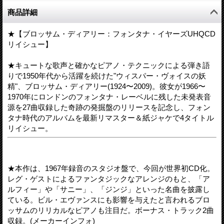
商品詳細
★【ブロッサム・ディアリー：フォンタナ・イヤーズUHQCD
リイシュー】
★キュートな歌声と確かなピアノ・テクニックによる弾き語
りで1950年代から活躍を続けた"ウィスパー・ヴォイスの妖
精"、ブロッサム・ディアリー(1924〜2009)。彼女が1966〜
1970年にロンドンのフォンタナ・レーベルに残した未発表音
源を27曲収録した奇跡の発掘盤のリリースを記念し、フォン
タナ時代のアルバムを最新リマスター＆紙ジャケで4タイトル
リイシュー。
★本作は、1967年録音のスタジオ盤で、今回が世界初CD化。
レグ・ゲストによるファンタジックなアレンジのもと、「ア
ルフィー」や「サニー」、「ジンジ」といった名曲を披露し
ている。ビル・エヴァンスにも影響を与えたと言われるブロ
ッサムのリリカルなピアノも注目だ。ボーナス・トラック2曲
収録。(メーカーインフォ)