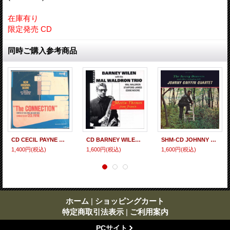
在庫有り
限定発売 CD
同時ご購入参考商品
CD CECIL PAYNE セシル・ペイン / THE CONNECTION ザ・コネクション
CD BARNEY WILEN & MAL WALDRON QUARTET バルネ・ウィラン & マル・ウォルドロン カルテット / シェルブールの雨傘 Movie Themes From France
SHM-CD JOHNNY GRIFFIN ジョニー・グリフィン / KERRY DANCERS ケリー・ダンサーズ
1,400円
(税込)
1,600円
(税込)
1,600円
(税込)
ホーム
|
ショッピングカート
特定商取引法表示
|
ご利用案内
PCサイト