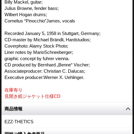
Billy Mackel, guitar;
Julius Browne, fender bass;
Wilbert Hogan drums;
Cornelius “Pinocchio”James, vocals
Recorded January 5, 1958 in Stuttgart, Germany;
CD-master by Michael Brändli, Hardstudios;
Coverphoto: Alamy Stock Photo;
Liner notes by MarioSchneeberger;
graphic concept by fuhrer vienna.
CD produced by Bernhard „Benne“ Vischer;
Associateproducer: Christian C. Dalucas;
Executive producer:Werner X. Uehlinger.
在庫有り
見開き紙ジャケット仕様CD
商品情報
EZZ-THETICS