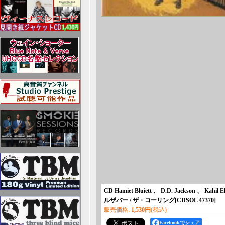
CD Hamiet Bluiett 、 D.D. Jackso
ルザバー / ザ・コーリング
[
CDSOL 47370
]
販売価格
:
1,530円
(税込)
Facebookでシェア