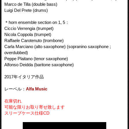
Marco de Tilla (double bass)
Luigi Del Prete (drums)
＊horn ensemble section on 1, 5：
Ciccio Verrengia (trumpet)
Nicola Coppola (trumpet)
Raffaele Carotenuto (trombone)
Carla Marciano (alto saxophone) (sopranino saxophone ;
overdubbed)
Peppe Plaitano (tenor saxophone)
Alfonso Deidda (baritone saxophone)
2017年イタリア作品
レーベル：
Alfa Music
在庫切れ
可能な限りお取り寄せ致します
スリーブケース仕様CD