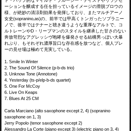
ド・バップ的なマイルド・ブルージー・テイストやリラクゼ
ーションを醸成する任を担っているイメージの滑脱ブロウの
様、が絶妙の清涼剤効果を発揮しており、またマルチアーノ
女史(sopranino,as)の、前半では甲高くトンガったソプラニー
ノで、後半ではテナーと聴き違うような重厚なアルトで、コ
ルトレーンやD・リーブマンのスタイルを継承した甘さのない
奔放苛烈なアグレッシヴ咆哮を爆発させる結構男っぽい大暴
れぶり、もそれぞれ濃厚旨口な存在感を放つなど、個人プレ
ーの見せ場は極めて充実している。
1. Smile In Winter
2. The Sound Of Silence (p-b-ds trio)
3. Unknow Tone (Annotone)
4. Yesterday (ts-p/elp-b-ds quartet)
5. One For McCoy
6. Live On Keaps
7. Blues At 25 CM
Carla Marciano (alto saxophone except 2, 4) (sopranino
saxophone on 1, 3)
Jerry Popolo (tenor saxophone except 2)
Alessandro La Corte (piano except 3) (electric piano on 3, 4)