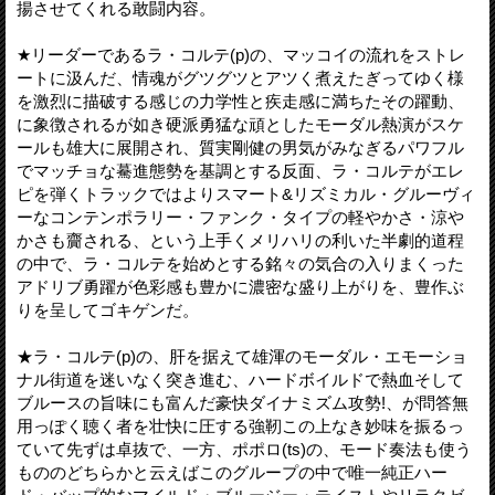
揚させてくれる敢闘内容。
★リーダーであるラ・コルテ(p)の、マッコイの流れをストレ
ートに汲んだ、情魂がグツグツとアツく煮えたぎってゆく様
を激烈に描破する感じの力学性と疾走感に満ちたその躍動、
に象徴されるが如き硬派勇猛な頑としたモーダル熱演がスケ
ールも雄大に展開され、質実剛健の男気がみなぎるパワフル
でマッチョな驀進態勢を基調とする反面、ラ・コルテがエレ
ピを弾くトラックではよりスマート&リズミカル・グルーヴィ
ーなコンテンポラリー・ファンク・タイプの軽やかさ・涼や
かさも齎される、という上手くメリハリの利いた半劇的道程
の中で、ラ・コルテを始めとする銘々の気合の入りまくった
アドリブ勇躍が色彩感も豊かに濃密な盛り上がりを、豊作ぶ
りを呈してゴキゲンだ。
★ラ・コルテ(p)の、肝を据えて雄渾のモーダル・エモーショ
ナル街道を迷いなく突き進む、ハードボイルドで熱血そして
ブルースの旨味にも富んだ豪快ダイナミズム攻勢!、が問答無
用っぽく聴く者を壮快に圧する強靭この上なき妙味を振るっ
ていて先ずは卓抜で、一方、ポポロ(ts)の、モード奏法も使う
もののどちらかと云えばこのグループの中で唯一純正ハー