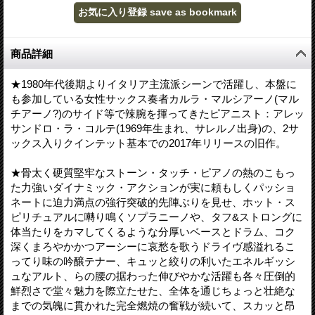
商品詳細
★1980年代後期よりイタリア主流派シーンで活躍し、本盤に
も参加している女性サックス奏者カルラ・マルシアーノ(マル
チアーノ?)のサイド等で辣腕を揮ってきたピアニスト：アレッ
サンドロ・ラ・コルテ(1969年生まれ、サレルノ出身)の、2サ
ックス入りクインテット基本での2017年リリースの旧作。
★骨太く硬質堅牢なストーン・タッチ・ピアノの熱のこもっ
た力強いダイナミック・アクションが実に頼もしくパッショ
ネートに迫力満点の強行突破的先陣ぶりを見せ、ホット・ス
ピリチュアルに囀り鳴くソプラニーノや、タフ&ストロングに
体当たりをカマしてくるような分厚いベースとドラム、コク
深くまろやかかつアーシーに哀愁を歌うドライヴ感溢れるこ
ってり味の吟醸テナー、キュッと絞りの利いたエネルギッシ
ュなアルト、らの腰の据わった伸びやかな活躍も各々圧倒的
鮮烈さで堂々魅力を際立たせた、全体を通じちょっと壮絶な
までの気魄に貫かれた完全燃焼の奮戦が続いて、スカッと昂