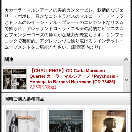
★カーラ・マルシアーノの美的カンタービレ、叙情的なジェ
リー・ポポロ、豊かなコントラバスのマルコ・デ・ティッラ
とドラムのルイージ・デル・プレーテのエレガントなリズム
で飾られ、アレッサンドロ・ラ・コルテの詩的なピアニズム
とフェンダーローズの鮮やかな魅力が際立ちます。シンフォ
ニックで芸術的、アグレッシヴに繰り広げるクインテット・
ムーブメントをご堪能ください。(新譜案内より)
関連
【CHALLENGE】CD Carla Marciano
Quartet カーラ・マルシアーノ / Psychosis -
Homage to Bernard Herrmann
[
CR 73486
]
2,250円
(税込)
同時ご購入参考商品