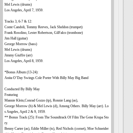
Mel Lewis (drums)
Los Angeles, April 7, 1959.
Tracks 3, 6-7 & 12:
Conte Candoli, Tommy Reeves, Jack Sheldon (trumpet)
Frank Rosolino, Lester Robertson, GilFalco (trombone)
Jim Hall (guitar)
George Morrow (bass)
Mel Lewis (drums)
Jimmy Giuffre (arr)
Los Angeles, April 8, 1959.
*Bonus Album (13-24):
Anita O’Day Swings Cole Porter With Billy May Big Band
Conducted By Billy May
Featuring
Mannie Klein,Conrad Gozzo (tp), Ronnie Lang (as),
George Morrow (b) & Mel Lewis (d), Among Others. Billy May (arr). Lo
s Angeles, April 2 & 9, 1959.
** Bonus Track (25): From The Soundtrack Of Film The Gene Krupa Sto
ry.
Benny Carter (as), Eddie Miller (ts), Red Nichols (cornet), Moe Schneider