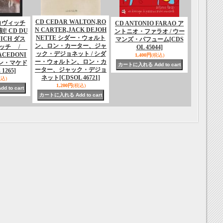
CD CEDAR WALTON,RO
コヴィッチ
CD ANTONIO FARAO ア
N CARTER,JACK DEJOH
 CD DU
ントニオ・ファラオ / ウー
NETTE シダー・ウォルト
VICH ダス
マンズ・パフューム
[CDS
ン、ロン・カーター、ジャ
ィッチ /
OL 45044]
ック・デジョネット / シダ
ACEDONI
1,400円
(税込)
ー・ウォルトン、ロン・カ
ン・マケド
ーター、ジャック・デジョ
1265]
ネット
[CDSOL 46721]
税込)
1,200円
(税込)