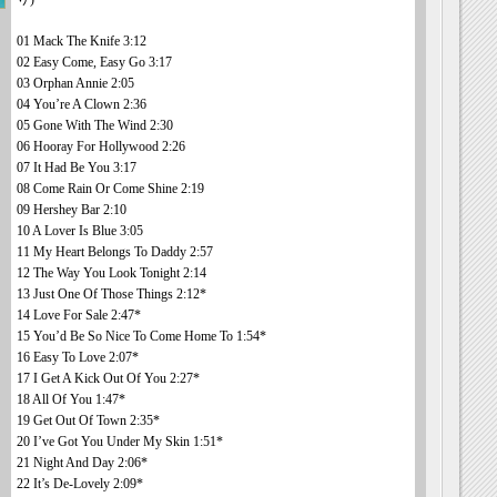
01 Mack The Knife 3:12
02 Easy Come, Easy Go 3:17
03 Orphan Annie 2:05
04 You’re A Clown 2:36
05 Gone With The Wind 2:30
06 Hooray For Hollywood 2:26
07 It Had Be You 3:17
08 Come Rain Or Come Shine 2:19
09 Hershey Bar 2:10
10 A Lover Is Blue 3:05
11 My Heart Belongs To Daddy 2:57
12 The Way You Look Tonight 2:14
13 Just One Of Those Things 2:12*
14 Love For Sale 2:47*
15 You’d Be So Nice To Come Home To 1:54*
16 Easy To Love 2:07*
17 I Get A Kick Out Of You 2:27*
18 All Of You 1:47*
19 Get Out Of Town 2:35*
20 I’ve Got You Under My Skin 1:51*
21 Night And Day 2:06*
22 It’s De-Lovely 2:09*