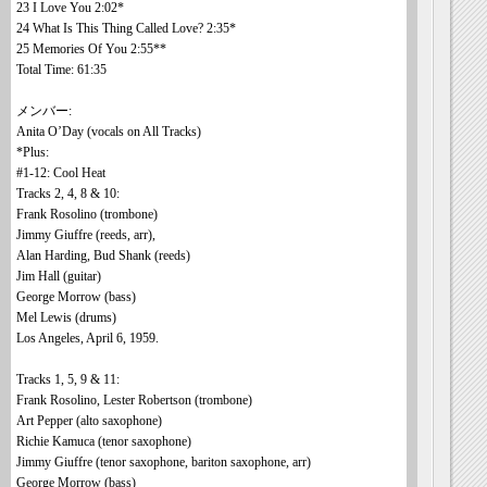
23 I Love You 2:02*
24 What Is This Thing Called Love? 2:35*
25 Memories Of You 2:55**
Total Time: 61:35
メンバー:
Anita O’Day (vocals on All Tracks)
*Plus:
#1-12: Cool Heat
Tracks 2, 4, 8 & 10:
Frank Rosolino (trombone)
Jimmy Giuffre (reeds, arr),
Alan Harding, Bud Shank (reeds)
Jim Hall (guitar)
George Morrow (bass)
Mel Lewis (drums)
Los Angeles, April 6, 1959.
Tracks 1, 5, 9 & 11:
Frank Rosolino, Lester Robertson (trombone)
Art Pepper (alto saxophone)
Richie Kamuca (tenor saxophone)
Jimmy Giuffre (tenor saxophone, bariton saxophone, arr)
George Morrow (bass)