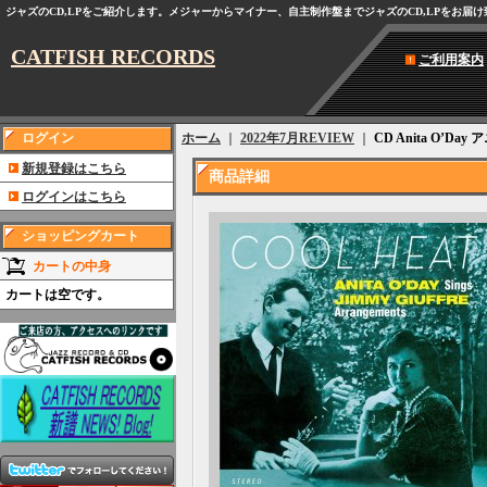
ジャズのCD,LPをご紹介します。メジャーからマイナー、自主制作盤までジャズのCD,LPをお届
CATFISH RECORDS
ご利用案内
ログイン
ホーム
｜
2022年7月REVIEW
｜
CD Anita O’Day アニ
新規登録はこちら
商品詳細
ログインはこちら
ショッピングカート
カートの中身
カートは空です。