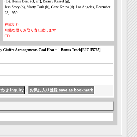
(tb), Heinie Beau (cl, arr), Barney Kessel (g),
Jess Stacy (p), Morty Corb (b), Gene Krupa (d). Los Angeles, December
23, 1959.
在庫切れ
可能な限りお取り寄せ致します
CD
uffre Arrangements Cool Heat + 1 Bonus Track
[
EJC 55765
]
｜