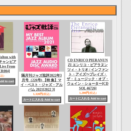
lton with
CD ENRICO PIERANUN
on チャンピア
ZI エンリコ・ピアラヌン
ve From
ツィ・トリオ / インファン
CR004]
ト・アイズ〜プレイズ・
隔月刊ジャズ批評2022年3
税込)
ザ・ミュージック・オブ・
月号（226号) 【特 集】マ
ウェイン・ショーター
[CD
イ・ベスト・ジャズ・アル
SOL 46726]
バム 2021
[2022 3]
1,200円
(税込)
1,320円
(税込)