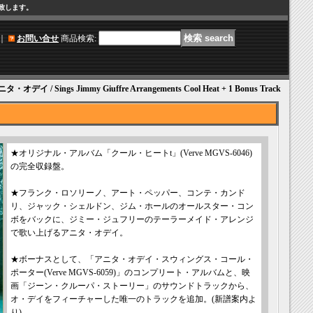
け致します。
｜
お問い合せ
商品検索
:
タ・オデイ / Sings Jimmy Giuffre Arrangements Cool Heat + 1 Bonus Track
★オリジナル・アルバム「クール・ヒートt」(Verve MGVS-6046)
の完全収録盤。
★フランク・ロソリーノ、アート・ペッパー、コンテ・カンド
リ、ジャック・シェルドン、ジム・ホールのオールスター・コン
ボをバックに、ジミー・ジュフリーのテーラーメイド・アレンジ
で歌い上げるアニタ・オデイ。
★ボーナスとして、「アニタ・オデイ・スウィングス・コール・
ポーター(Verve MGVS-6059)」のコンプリート・アルバムと、映
画「ジーン・クルーパ・ストーリー」のサウンドトラックから、
オ・デイをフィーチャーした唯一のトラックを追加。(新譜案内よ
り)