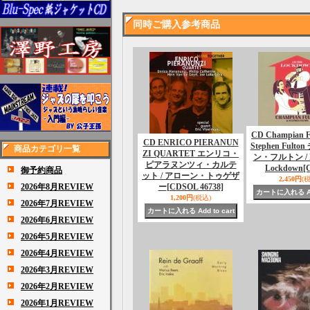
同時ご購入参考商品
CD Champian Fu
CD ENRICO PIERANUN
Stephen Fult
商品カテゴリ一覧
ZI QUARTET エンリコ・
ン・フルトン / Li
ピアラヌンツィ・カルテ
Lockdown
[
御予約商品
ット / アローン・トゥゲザ
2,450円
(
2026年8月REVIEW
ー
[CDSOL 46738]
1,200円
(税込)
2026年7月REVIEW
2026年6月REVIEW
2026年5月REVIEW
2026年4月REVIEW
2026年3月REVIEW
2026年2月REVIEW
2026年1月REVIEW