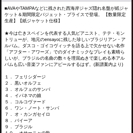
■AVAやTAMPAなどに残された西海岸ジャズ隠れ名盤が紙ジャ
ケット＆期間限定バジェット・プライスで登場。 【数量限定
生産】【紙ジャケット仕様】
★今は亡きスペインを代表する人気ピアニスト、テテ・モン
トリューが、地元のensayoに残した珍しいブラジリアン・ア
ルバム。ダスコ・ゴイコヴィッチを語る上で欠かせない名作
「アフター・アワーズ」でのダイナミックなプレイも素晴ら
しいが、ブラジルの名曲の数々を理屈ぬきで楽しめる本アル
バムも広い音楽ファンにアピールするはず。(新譜案内より)
１． フェリシダージ
２． 黒いオルフェ
３． オルフェのサンバ
４． イパネマの娘
５． コルコヴァード
６． ワン・ノート・サンバ
７． オ・カンガセイロ
８． バイーア
９． ブラジル
１０． オサーニャの歌