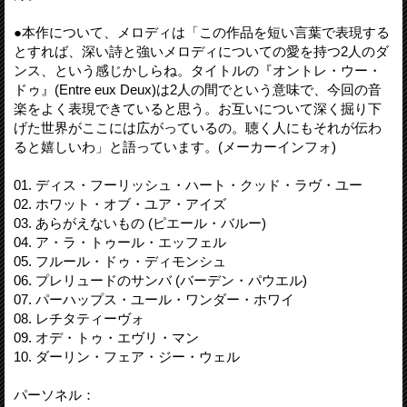
●本作について、メロディは「この作品を短い言葉で表現する
とすれば、深い詩と強いメロディについての愛を持つ2人のダ
ンス、という感じかしらね。タイトルの『オントレ・ウー・
ドゥ』(Entre eux Deux)は2人の間でという意味で、今回の音
楽をよく表現できていると思う。お互いについて深く掘り下
げた世界がここには広がっているの。聴く人にもそれが伝わ
ると嬉しいわ」と語っています。(メーカーインフォ)
01. ディス・フーリッシュ・ハート・クッド・ラヴ・ユー
02. ホワット・オブ・ユア・アイズ
03. あらがえないもの (ピエール・バルー)
04. ア・ラ・トゥール・エッフェル
05. フルール・ドゥ・ディモンシュ
06. プレリュードのサンバ (バーデン・パウエル)
07. パーハップス・ユール・ワンダー・ホワイ
08. レチタティーヴォ
09. オデ・トゥ・エヴリ・マン
10. ダーリン・フェア・ジー・ウェル
パーソネル：