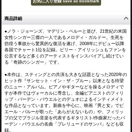
商品詳細
●ノラ・ジョーンズ、マデリン・ペルーと並び、21世紀の米国
女性シンガー三傑の一人であるメロディ・ガルドー。生死を
彷徨う事故から驚異的な復活を遂げ、2008年にデビュー以降
各国でチャート1位を記録。ビリー・アイリッシュもファンを
公言するなど多くのアーティストをインスパイアし続けてい
る「奇跡のシンガー」です。
●本作は、スティングとの共演も大きな話題となった2020年の
ヒット作『サンセット・イン・ザ・ブルー』以来となる待望
のニュー・アルバム。ピアノやギターなどを操るメロディで
すが本作ではヴォーカルに専念し、全編ピアニストのフィリ
ップ・バーデン・パウエルとのデュオによるインティメイト
な作品となっています。新曲を中心に、映画『男と女』でピ
エール・バルーが歌った「あらがえないもの」や、フィリッ
プの父でブラジル音楽を代表するギタリスト/作曲家だったバ
ーデン・パウエルの名曲「プレリュードのサンバ」なども収
録。