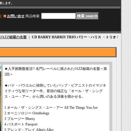
け致します。
｜
お問い合せ
商品検索
:
JAZZ秘蔵の名盤
｜
CD BARRY HARRIS TRIO バリー・ハリス ・トリオ /
★入手困難盤復活!! 名門レーベルに残されたJAZZ秘蔵の名盤＜第
2回＞
★バド・パウエルに傾倒していたバップ・ピアニストのイマジネ
イティヴな初リーダー作。冒頭の端正な「オール・ザ・シング
ス・ユー・アー」から潤いのある演奏を聴かせる。
1 オール・ザ・シングス・ユー・アー All The Things You Are
2 オーニソロジー Ornithology
3 ブルージー Bluesy
4 パスポート Passport
5 アレンズ・アレイ Allen's Alley