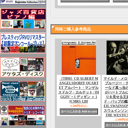
同時ご購入参考商品
［TBM］CD ALBERT M
マイルド・メロ
ANGELSDORFF QUART
ブルージー・
ET アルバート・マンゲル
ーなド真っ当
スドルフ・カルテット / DI
がハートフル
GGIN' + 1 ディギン ＋ 1
りを見せる王
[CMRS 128]
ド・バップの鑑
EIL SWAINS
1,580円
(税込)
スウェインソン / 
THE WEST
[C
2,100円
(