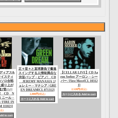
正々堂々と直球勝負で驀進
ディアス&
【CELLAR LIVE】CD Aa
スイングする人情味満点な
テイスティ
ron Seeber アーロン・シー
渋旨バップ・ピアノ! CD
のソロ合戦
バー / First Move
[CL 10312
JEREMY MANASIA ジ
に盛り上が
1]
ェレミー・マナシア / GRE
道2管ハー
2,520円
(税込)
EN DREAM
[CL 071312]
! CD N
2,000円
(税込)
ON ニール・
FIRE IN
M 111821]
税込)