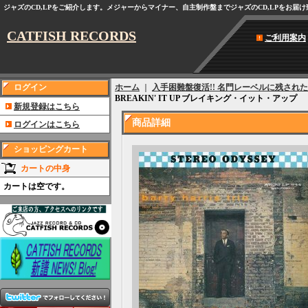
ジャズのCD,LPをご紹介します。メジャーからマイナー、自主制作盤までジャズのCD,LPをお届
CATFISH RECORDS
ご利用案内
ログイン
ホーム
｜
入手困難盤復活!! 名門レーベルに残された
BREAKIN' IT UP ブレイキング・イット・アップ
新規登録はこちら
商品詳細
ログインはこちら
ショッピングカート
カートの中身
カートは空です。