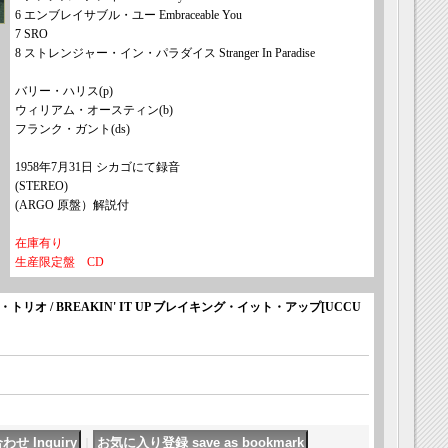
6 エンブレイサブル・ユー Embraceable You
7 SRO
8 ストレンジャー・イン・パラダイス Stranger In Paradise
バリー・ハリス(p)
ウィリアム・オースティン(b)
フランク・ガント(ds)
1958年7月31日 シカゴにて録音
(STEREO)
(ARGO 原盤）解説付
在庫有り
生産限定盤 CD
ス ・トリオ / BREAKIN' IT UP ブレイキング・イット・アップ
[
UCCU
｜