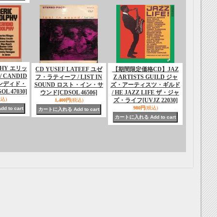
PHY エリッ
CD YUSEF LATEEF ユゼ
【期間限定価格CD】JAZ
 CANDID
フ・ラティーフ / LIST IN
Z ARTISTS GUILD ジャ
ャンディド・
SOUND ロスト・イン・サ
ズ・アーティスツ・ギルド
OL 47030]
ウンド
[CDSOL 46506]
/ HE JAZZ LIFE ザ・ジャ
税込)
ズ・ライフ
[UVJZ 22030]
1,400円
(税込)
980円
(税込)