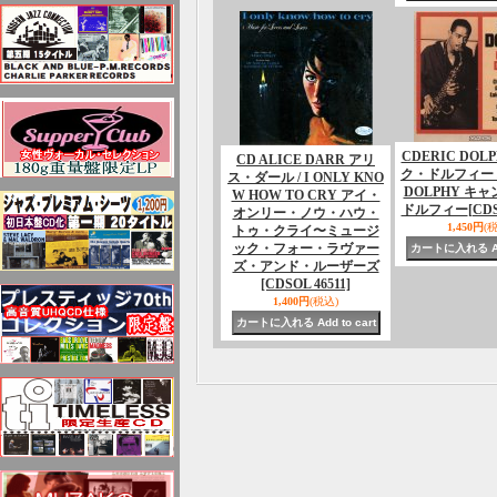
CDERIC DOL
CD ALICE DARR アリ
ク・ドルフィー /
ス・ダール / I ONLY KNO
DOLPHY キ
W HOW TO CRY アイ・
ドルフィー
[CDS
オンリー・ノウ・ハウ・
1,450円
(
トゥ・クライ〜ミュージ
ック・フォー・ラヴァー
ズ・アンド・ルーザーズ
[CDSOL 46511]
1,400円
(税込)