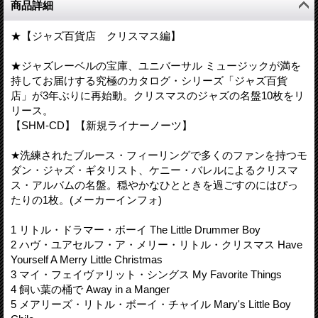
商品詳細
★【ジャズ百貨店 クリスマス編】
★ジャズレーベルの宝庫、ユニバーサル ミュージックが満を
持してお届けする究極のカタログ・シリーズ「ジャズ百貨
店」が3年ぶりに再始動。クリスマスのジャズの名盤10枚をリ
リース。
【SHM-CD】【新規ライナーノーツ】
★洗練されたブルース・フィーリングで多くのファンを持つモ
ダン・ジャズ・ギタリスト、ケニー・バレルによるクリスマ
ス・アルバムの名盤。穏やかなひとときを過ごすのにはぴっ
たりの1枚。(メーカーインフォ)
1 リトル・ドラマー・ボーイ The Little Drummer Boy
2 ハヴ・ユアセルフ・ア・メリー・リトル・クリスマス Have
Yourself A Merry Little Christmas
3 マイ・フェイヴァリット・シングス My Favorite Things
4 飼い葉の桶で Away in a Manger
5 メアリーズ・リトル・ボーイ・チャイル Mary's Little Boy