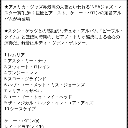
★アメリカ・ジャズ界最高の栄誉といわれる“NEAジャズ・マ
スター賞”に輝く巨匠ピアニスト、ケニー・バロンの定番アル
バムが再登場
★スタン・ゲッツとの感動的なデュオ・アルバム『ピープル・
タイム』とほぼ同時期の、ピアノ・トリオ編成による会心の
演奏だ。録音はルディ・ヴァン・ゲルダー。
1.レムリア
2.アスク・ミー・ナウ
3.スウィート・ロレイン
4.フンジー・ママ
5.スロー・グラインド
6.ハヴ・ユー・メット・ミス・ジョーンズ
7.マリア・イザベル
8.ユー・ゴー・トゥ・マイ・ヘッド
9.ザ・マジカル・ルック・イン・ユア・アイズ
10.シースケイプ
ケニー・バロン(p)
レイ・ドラモンド(b)