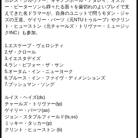
ホレス・シルヴァー、キャノンボール・アダレイ、オスカ
ー・ピーターソンら錚々たる面々を歯切れのよいプレイで支
えてきた名ドラマーが、自身のユニットで問うモダン・ジャ
ズの王道。ゲイリー・バーツ（元NTUトゥループ）やクリン
ト・ヒューストン（元チャールズ・トリヴァー・ミュージッ
クINC）も参加。
1.エスケープ・ヴェロシティ
2.ザ・クロール
3.イエスタデイズ
4.ラン・ビフォー・ザ・サン
5.オータム・イン・ニューヨーク
6.ブルース・イン・ファイヴ・ディメンションズ
7.ブッシュマン・ソング
ルイス・ヘイズ(ds)
チャールズ・トリヴァー(tp)
ゲイリー・バーツ(as)
ジョン・スタブルフィールド(ts,ss)
ミッキー・タッカー(p)
クリント・ヒューストン (b)