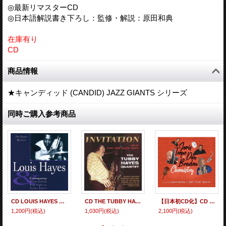
◎最新リマスターCD
◎日本語解説書き下ろし：監修・解説：原田和典
在庫有り
CD
商品情報
★キャンディッド (CANDID) JAZZ GIANTS シリーズ
同時ご購入参考商品
CD LOUIS HAYES ＆ COMPANY ルイス・ヘイズ＆カンパニー / THE SUPER QUARTET ザ・スーパー・カルテット
CD THE TUBBY HAYES QUARTET ザ・タビー・ヘイズ・カルテット / インヴィテーション~ライヴ・アット・ザ・トップ・アレックス1973
【日本初CD化】CD JORIS TEEPE feat.LOUIS HAYES & JEFF TAIN WATTS ヨリス・テーベ・フィーチャリング・ルイス・ヘイス＆ジェフティンワッツ / CHEMISTORY ケミストリー ルイス・ヘイズ & ジェフ“テイン”ワッツ！ドラムの神々が煽るリアル・ジャズ ！
1,200円
(税込)
1,030円
(税込)
2,100円
(税込)