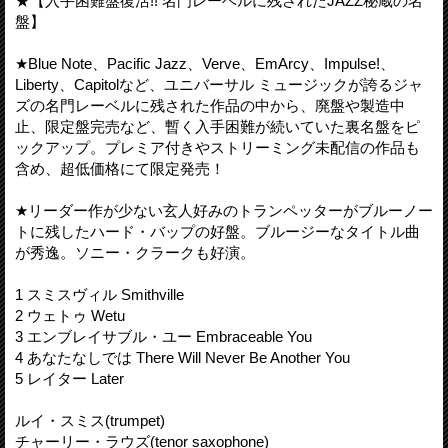
★【入手困難盤復活!! 名門レーベルに残されたJAZZ秘蔵の名
盤】
★Blue Note、Pacific Jazz、Verve、EmArcy、Impulse!、
Liberty、Capitolなど、ユニバーサル ミュージックが誇るジャ
ズの名門レーベルに残された作品の中から、廃盤や製造中
止、限定盤完売など、暫く入手困難が続いていた裏名盤をピ
ックアップ。プレミア付きやストリーミング未配信の作品も
含め、超低価格にて限定発売！
★リーダー作が少ない玄人好みのトランペッターがブルーノー
トに残したハード・バップの好盤。ブルージーなタイトル曲
が秀逸。ソニー・クラークも好演。
1 スミスヴィル Smithville
2 ウェトゥ Wetu
3 エンブレイサブル・ユー Embraceable You
4 あなたなしでは There Will Never Be Another You
5 レイター Later
ルイ・スミス(trumpet)
チャーリー・ラウズ(tenor saxophone)