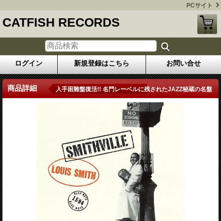
PCサイト
CATFISH RECORDS
ログイン
新規登録はこちら
お問い合せ
商品詳細
入手困難盤復活!! 名門レーベルに残されたJAZZ秘蔵の名盤