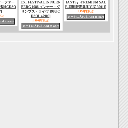
ターファー
EST FESTIVAL IN NURN
IANTS』-PREMIUM SAL
盤)
[CDSO
BERG 1986 インナー・グ
E-期間限定盤
[UVJZ 30011]
7]
リンプス・ライヴ 1986
[C
1,150円
(税込)
DSOL 47909]
税込)
1,900円
(税込)