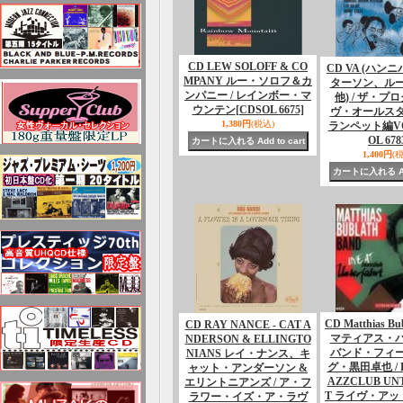
CD LEW SOLOFF & CO
CD VA (ハン
MPANY ルー・ソロフ＆カ
ターソン、ル
ンパニー / レインボー・マ
他) / ザ・プ
ウンテン
[CDSOL 6675]
ヴ・オールス
1,380円
(税込)
ランペット編VO
OL 678
1,400円
(
CD Matthias Bu
CD RAY NANCE - CAT A
マティアス・
NDERSON & ELLINGTO
バンド・フィ
NIANS レイ・ナンス、キ
グ・黒田卓也 / LI
ャット・アンダーソン &
AZZCLUB UN
エリントニアンズ / ア・フ
T ライヴ・ア
ラワー・イズ・ア・ラヴ