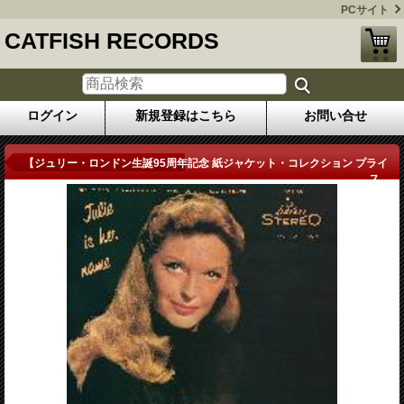
PCサイト
CATFISH RECORDS
ログイン
新規登録はこちら
お問い合せ
商品詳細
【ジュリー・ロンドン生誕95周年記念 紙ジャケット・コレクション プライ
ス...