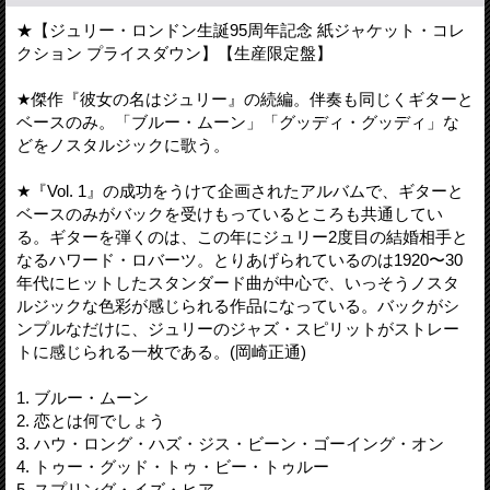
★【ジュリー・ロンドン生誕95周年記念 紙ジャケット・コレ
クション プライスダウン】【生産限定盤】
★傑作『彼女の名はジュリー』の続編。伴奏も同じくギターと
ベースのみ。「ブルー・ムーン」「グッディ・グッディ」な
どをノスタルジックに歌う。
★『Vol. 1』の成功をうけて企画されたアルバムで、ギターと
ベースのみがバックを受けもっているところも共通してい
る。ギターを弾くのは、この年にジュリー2度目の結婚相手と
なるハワード・ロバーツ。とりあげられているのは1920〜30
年代にヒットしたスタンダード曲が中心で、いっそうノスタ
ルジックな色彩が感じられる作品になっている。バックがシ
ンプルなだけに、ジュリーのジャズ・スピリットがストレー
トに感じられる一枚である。(岡崎正通)
1. ブルー・ムーン
2. 恋とは何でしょう
3. ハウ・ロング・ハズ・ジス・ビーン・ゴーイング・オン
4. トゥー・グッド・トゥ・ビー・トゥルー
5. スプリング・イズ・ヒア