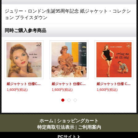
ジュリー・ロンドン生誕95周年記念 紙ジャケット・コレクシ
ョン プライスダウン
同時ご購入参考商品
紙ジャケット 仕様CD JULIE LONDON ジュリー・ロンドン / MAKE LOVE TO ME メイク・ラヴ・トゥ・ミー
紙ジャケット 仕様CD JULIE LONDON ジュリー・ロンドン / WHATEVER JULIE WANTS ホワットエヴァー・ジュリー・ウォンツ
紙ジャケット仕様 CD JULIE LONDON ジュリー・ロンドン / SWING ME AN OLD SONG スイング・ミー・アン・オールド・ソング
1,600円
(税込)
1,600円
(税込)
1,600円
(税込)
ホーム
|
ショッピングカート
特定商取引法表示
|
ご利用案内
PCサイト