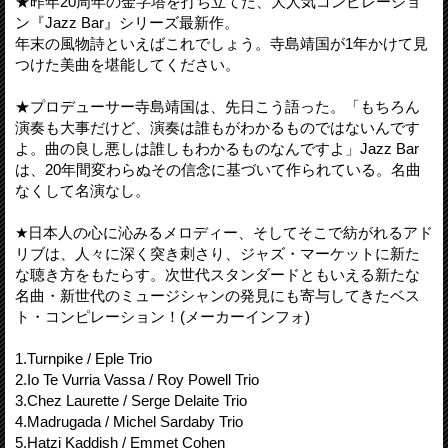
★昨年20周年の金字塔を打ち立てた、大人気コンピレーショ
ン『Jazz Bar』シリーズ最新作。
年末の風物詩といえばこれでしょう。寺島靖国が1年かけて見
つけた美曲を堪能してください。
★プロデューサー寺島靖国は、先日こう語った。「もちろん
演奏も大事だけど、演奏は誰もがわかるものではないんです
よ。曲の良し悪しは誰しもわかるものなんですよ」Jazz Bar
は、20年間変わらぬその信念に基づいて作られている。名曲
なくして名演なし。
★日本人の心に沁みるメロディー、そしてそこで紡がれるアド
リブは、人々に深く突き刺さり、ジャズ・マーケットに新た
な聴き方をもたらす。次世代スタンダードともいえる新たな
名曲・新世代のミュージシャンの発見にも寄与してきたベス
ト・コンピレーション！(メーカーインフォ)
1.Turnpike / Eple Trio
2.Io Te Vurria Vassa / Roy Powell Trio
3.Chez Laurette / Serge Delaite Trio
4.Madrugada / Michel Sardaby Trio
5.Hatzi Kaddish / Emmet Cohen