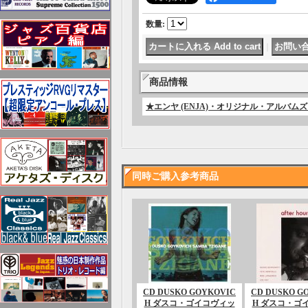
数量
:
｜
商品情報
★エンヤ (ENJA)・オリジナル・アルバ
同時ご購入参考商品
CD DUSKO GOYKOVIC
CD DUSKO G
H ダスコ・ゴイコヴィッ
H ダスコ・ゴ