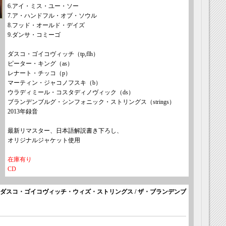
6.アイ・ミス・ユー・ソー
7.ア・ハンドフル・オブ・ソウル
8.フッド・オールド・デイズ
9.ダンサ・コミーゴ
ダスコ・ゴイコヴィッチ（tp,flh）
ピーター・キング（as）
レナート・チッコ（p）
マーティン・ジャコノフスキ（b）
ウラディミール・コスタディノヴィック（ds）
ブランデンブルグ・シンフォニック・ストリングス（strings）
2013年録音
最新リマスター、日本語解説書き下ろし、
オリジナルジャケット使用
在庫有り
CD
TRINGS ダスコ・ゴイコヴィッチ・ウィズ・ストリングス / ザ・ブランデンブ