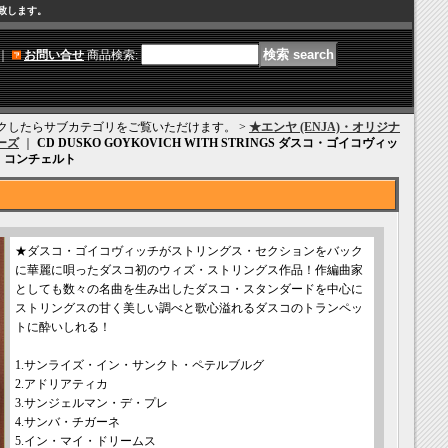
け致します。
｜
お問い合せ
商品検索
:
クリックしたらサブカテゴリをご覧いただけます。 >
★エンヤ (ENJA)・オリジナ
ーズ
｜
CD DUSKO GOYKOVICH WITH STRINGS ダスコ・ゴイコヴィッ
・コンチェルト
★ダスコ・ゴイコヴィッチがストリングス・セクションをバック
に華麗に唄ったダスコ初のウィズ・ストリングス作品！作編曲家
としても数々の名曲を生み出したダスコ・スタンダードを中心に
ストリングスの甘く美しい調べと歌心溢れるダスコのトランペッ
トに酔いしれる！
1.サンライズ・イン・サンクト・ペテルブルグ
2.アドリアティカ
3.サンジェルマン・デ・プレ
4.サンバ・チガーネ
5.イン・マイ・ドリームス