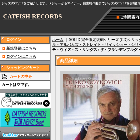
ジャズのCD,LPをご紹介します。メジャーからマイナー、自主制作盤までジャズのCD,LPをお届
CATFISH RECORDS
ご利用案内
ログイン
ホーム
｜ SOLID 完全限定復刻シリーズ (CD)
ル・アルバムズ・ストレイト・リイッシュー・シリ
新規登録はこちら
チ・ウィズ・ストリングス / ザ・ブランデンブルグ
ログインはこちら
商品詳細
ショッピングカート
カートの中身
カートは空です。