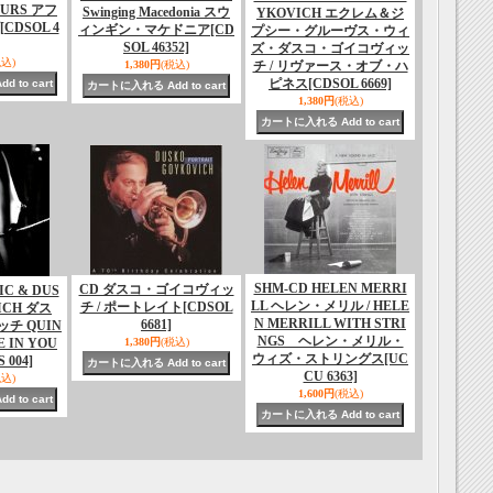
OURS アフ
Swinging Macedonia スウ
YKOVICH エクレム＆ジ
[CDSOL 4
ィンギン・マケドニア
[CD
プシー・グルーヴス・ウィ
SOL 46352]
ズ・ダスコ・ゴイコヴィッ
税込)
1,380円
(税込)
チ / リヴァース・オブ・ハ
ピネス
[CDSOL 6669]
1,380円
(税込)
SHM-CD HELEN MERRI
CD ダスコ・ゴイコヴィッ
IC & DUS
LL ヘレン・メリル / HELE
チ / ポートレイト
[CDSOL
ICH ダス
N MERRILL WITH STRI
6681]
チ QUIN
NGS ヘレン・メリル・
E IN YOU
1,380円
(税込)
ウィズ・ストリングス
[UC
S 004]
CU 6363]
税込)
1,600円
(税込)