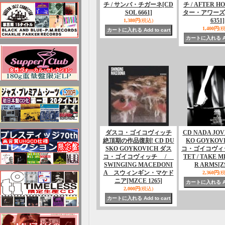
チ / サンバ・チガーネ
[CD
チ / AFTER H
SOL 6661]
ター・アワーズ
6351]
1,380円
(税込)
1,400円
(
ダスコ・ゴイコヴィッチ
CD NADA JOV
絶頂期の作品復刻! CD DU
KO GOYKOV
SKO GOYKOVICH ダス
コ・ゴイコヴィッ
コ・ゴイコヴィッチ /
TET / TAKE M
SWINGING MACEDONI
R ARMS
[Z
A スウィンギン・マケド
2,360円
(
ニア
[MZCE 1265]
2,000円
(税込)