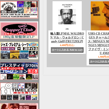
輸入盤LP MAL WALDRO
UHQ-CD CHAR
N マル・ウォルドロン / C
GUS チャー
andy Girl
[STRUT295LP]
ス / MINGUS M
NGUS MINGU
4,400円
(税込)
ファイヴ・ミン
U 4502
1,900円
(