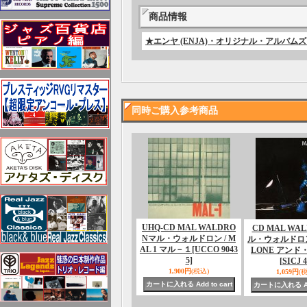
商品情報
★エンヤ (ENJA)・オリジナル・アルバ
同時ご購入参考商品
UHQ-CD MAL WALDRO
CD MAL WA
Nマル・ウォルドロン / M
ル・ウォルドロン 
AL 1 マル－１
[UCCO 9043
LONE アンド
5]
[SICJ 4
1,900円
(税込)
1,059円
(