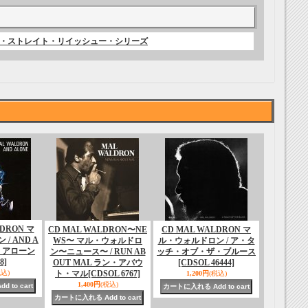
ムズ・ストレイト・リイッシュー・シリーズ
LDRON マ
CD MAL WALDRON〜NE
CD MAL WALDRON マ
/ AND A
WS〜 マル・ウォルドロ
ル・ウォルドロン / ア・タ
・アローン
ン〜ニュース〜 / RUN AB
ッチ・オブ・ザ・ブルース
8]
OUT MAL ラン・アバウ
[CDSOL 46444]
税込)
ト・マル
[CDSOL 6767]
1,200円
(税込)
1,400円
(税込)