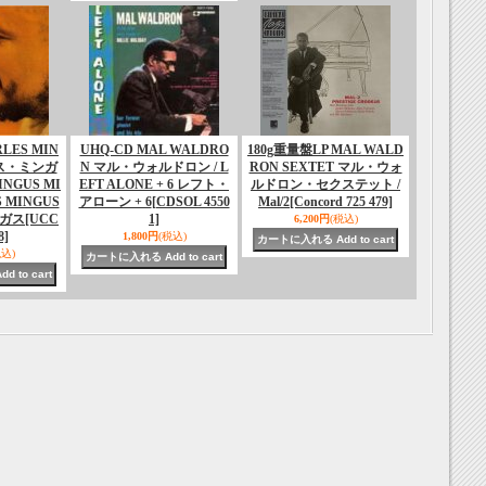
LES MIN
UHQ-CD MAL WALDRO
180g重量盤LP MAL WALD
ルス・ミンガ
N マル・ウォルドロン / L
RON SEXTET マル・ウォ
INGUS MI
EFT ALONE + 6 レフト・
ルドロン・セクステット /
S MINGUS
アローン + 6
[CDSOL 4550
Mal/2
[Concord 725 479]
ガス
[UCC
1]
6,200円
(税込)
8]
1,800円
(税込)
税込)