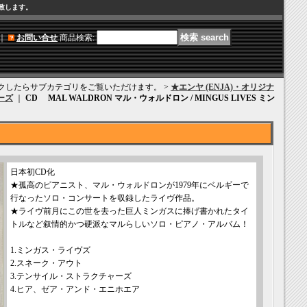
け致します。
｜
お問い合せ
商品検索
:
クリックしたらサブカテゴリをご覧いただけます。 >
★エンヤ (ENJA)・オリジナ
ーズ
｜
CD MAL WALDRON マル・ウォルドロン / MINGUS LIVES ミン
日本初CD化
★孤高のピアニスト、マル・ウォルドロンが1979年にベルギーで
行なったソロ・コンサートを収録したライヴ作品。
★ライヴ前月にこの世を去った巨人ミンガスに捧げ書かれたタイ
トルなど叙情的かつ硬派なマルらしいソロ・ピアノ・アルバム！
1.ミンガス・ライヴズ
2.スネーク・アウト
3.テンサイル・ストラクチャーズ
4.ヒア、ゼア・アンド・エニホエア