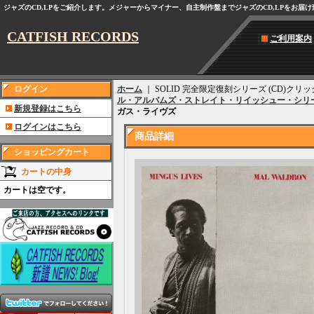
ジャズのCD,LPをご紹介します。メジャーからマイナー、自主制作盤までジャズのCD,LPをお届
CATFISH RECORDS
ご利用案内
ログイン
ホーム
｜ SOLID 完全限定復刻シリーズ (CD)
ル・アルバムズ・ストレイト・リイッシュー・シリ
新規登録はこちら
ガス・ライヴズ
ログインはこちら
商品詳細
ショッピングカート
カートの中身
カートは空です。