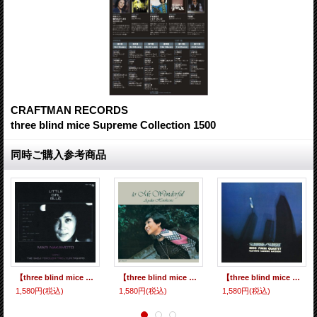
CRAFTMAN RECORDS
three blind mice Supreme Collection 1500
同時ご購入参考商品
【three blind mice Supreme Collection 1500】CD 中本マリ & 横内 章次 +1 / LITTLE GIRL BLUE リル・ガール・ブルー
【three blind mice Supreme Collection 1500】CD細川 綾子 AYAKO HOSOKAWA / MR.WONDERFUL ミスター・ワンダフル
【three blind mice Supreme Collection 1500】 腰を据えてブルージー・テイスティー&メロディック・スウィンギンにハード・バップの王道を突き進む70年代正統娯楽派・和ジャズの特級品! CD 福井 五十雄 カルテット ISOO FUKUI QUARTET / SUNRISE／SUNSET サンライズ・サンセット
1,580円
(税込)
1,580円
(税込)
1,580円
(税込)