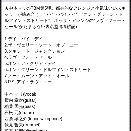
★中本マリのTBM第5弾。都会的なアレンジと小気味いいスキ
ャットが絡み合う、“デイ・バイデイ”、“オン・グリーン・ド
ルフィン・ストリート”、ボッサ・アレンジの“ラヴ・フォー・
セール”がたまらない裏名盤!!(塙耕記)
1.デイ・バイ・デイ
2.ザ・ヴェリー・ソート・オブ・ユー
3.タキシード・ジャンクション
4.ラヴ・フォー・セール
5.オン・ア・クリア・デイ
6.オン・グリーン・ドルフィン・ストリート
7.ノー・ムーン・アット・オール
8.P.S. アイ・ラヴ・ユー
中本 マリ(vocal)
横内 章次(guitar)
稲葉 国光(bass)
石松 元(drums)
西条 孝之介(tenor saxophone)
伏見 哲夫(trumpet)
松石 和宏(vibraphone)