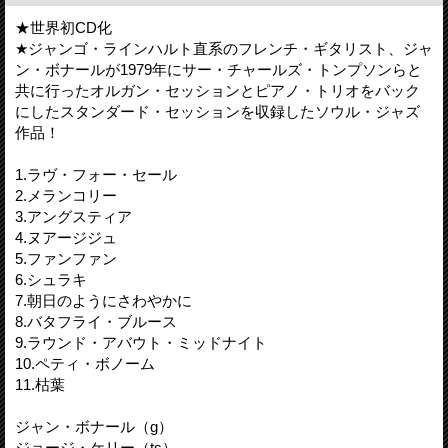
★世界初CD化
★ジャンゴ・ラインハルト直系のフレンチ・ギタリスト、ジャ
ン・ボナールが1979年にサー・チャールズ・トンプソンらと
共に行ったオルガン・セッションとピアノ・トリオをバック
にしたスタンダード・セッションを収録したソウル・ジャズ
作品！
1.ラヴ・フォー・セール
2.メランコリー
3.アングスティア
4.ヌアージジュ
5.ファンファン
6.シュラキ
7.朝日のようにさわやかに
8.バタフライ・ブルース
9.ラウンド・アバウト・ミッドナイト
10.ペティ・ボノーム
11.枯葉
ジャン・ボナール（g）
ジョージ・ケリー（ts）