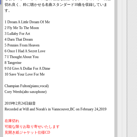
切れ良く、粋に聴かせる名曲スタンダード10曲を収録していま
す。
1 Dream A Little Dream Of Me
2 Fly Me To The Moon
3 Lullaby For Art
4 Darn That Dream
5 Pennies From Heaven
6 Once I Had A Secret Love
7 I Thought About You
8 Tangerine
9 I'd Give A Dollar For A Dime
10 Save Your Love For Me
Champian Fulton(piano,vocal)
Cory Weeds(alto saxophone)
2019年2月24日録音
Recorded at Will and Norah's in Vanncouver,BC on February 24,2019
在庫切れ
可能な限りお取り寄せいたします
見開き紙ジャケット仕様CD