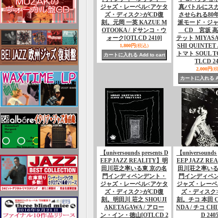
ジャズ・レーベル<アケタ
真バトルにス
ズ・ディスク>がCD復
させられる80
刻。元岡 一英 KAZUE M
派モード・ジャ
OTOOKA / ドサンコ・ウ
CD 宮坂 高
ォーク
[OTLCD 2410]
テット MIYASA
SHI QUINTET
1,800円
(税込)
トマト SOUL T
TLCD 24
2,000円
(
【universounds presents D
【universounds 
EEP JAZZ REALITY】明
EEP JAZZ RE
田川荘之率いる東 京の名
田川荘之率いる
門インディペンデント・
門インディペ
ジャズ・レーベル<アケタ
ジャズ・レーベ
ズ・ディスク>がCD復
ズ・ディスク
刻。明田川 荘之 SHOUJI
刻。チコ 本田 C
AKETAGAWA / アロー
NDA / チコ CH
ン・イン・徳山
[OTLCD 2
D 2405