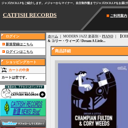
ジャズのCD,LPをご紹介します。メジャーからマイナー、自主制作盤までジャズのCD,LPをお届
CATFISH RECORDS
ご利用案内
ログイン
ホーム
｜ MODERN JAZZ 楽器別 >
PIANO
｜
【CEL
& コリー・ウィーズ / Dream A Little...
新規登録はこちら
商品詳細
ログインはこちら
ショッピングカート
カートの中身
カートは空です。