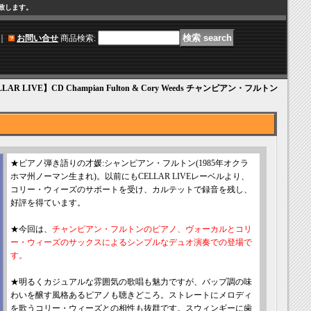
け致します。
｜
お問い合せ
商品検索
:
LAR LIVE】CD Champian Fulton & Cory Weeds チャンピアン・フルトン
★ピアノ弾き語りの才媛:シャンピアン・フルトン(1985年オクラ
ホマ州ノーマン生まれ)。以前にもCELLAR LIVEレーベルより、
コリー・ウィーズのサポートを受け、カルテットで録音を残し、
好評を得ています。
★今回は、
チャンピアン・フルトンのピアノ、ヴォーカルとコリ
ー・ウィーズのサックスによるシンプルなデュオ演奏での登場で
す。
★明るくカジュアルな雰囲気の歌唱も魅力ですが、バップ調の味
わいを醸す風格あるピアノも聴きどころ。ストレートにメロディ
を歌うコリー・ウィーズとの相性も抜群です。スウィンギーに歯