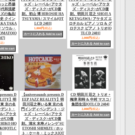
カッと昂揚
ャズ・レーベル<アケタ
ャズ・レーベル<アケタ
年代和流硬
ズ・ディスク>がCD復
ズ・ディスク>がCD復
ズの逸品!
刻。初山 博 HIROSHI HA
刻。明田川 荘之 SHOJI A
史 クイン
TSUYAMA / スマイル
[OT
KETAGAWA / アケタズ エ
KA TAKA
LCD 2403]
ロチカル ピアノ ソロ & グ
 / ソウル・
ロテスク ピアノ トリオ
[O
1,800円
(税込)
OMATO
[O
TLCD 2401]
07]
2,000円
(税込)
税込)
presents D
【universounds presents D
CD 明田川 荘之 トリオ +
ALITY】明
EEP JAZZ REALITY】明
梅津 和時 & 中村 マスコ /
東 京の名
田川荘之率いる東 京の名
集団生活
[OTLCD 2404]
ンデント・
門インディペンデント・ジ
2,000円
(税込)
ル<アケタ
ャズ・レーベル<アケタ
>がCD復
ズ・ディスク>がCD復
HIKO HO
刻。清水 末寿メレンゲ SU
IKO
[OTLC
ETOSHI SHIMIZU / ホッ
]
ト・ケーキ・ミックス
[OT