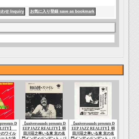
｜
presents D
【universounds presents D
【universounds presents D
EALITY】
EEP JAZZ REALITY】明
EEP JAZZ REALITY】明
ーのワイル
田川荘之率いる東 京の名
田川荘之率いる東 京の名
ネートな迫
門インディペンデント・ジ
門インディペンデント・ジ