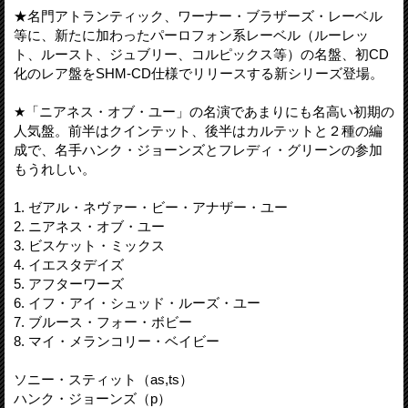
★名門アトランティック、ワーナー・ブラザーズ・レーベル
等に、新たに加わったパーロフォン系レーベル（ルーレッ
ト、ルースト、ジュブリー、コルピックス等）の名盤、初CD
化のレア盤をSHM-CD仕様でリリースする新シリーズ登場。
★「ニアネス・オブ・ユー」の名演であまりにも名高い初期の
人気盤。前半はクインテット、後半はカルテットと２種の編
成で、名手ハンク・ジョーンズとフレディ・グリーンの参加
もうれしい。
1. ゼアル・ネヴァー・ビー・アナザー・ユー
2. ニアネス・オブ・ユー
3. ビスケット・ミックス
4. イエスタデイズ
5. アフターワーズ
6. イフ・アイ・シュッド・ルーズ・ユー
7. ブルース・フォー・ボビー
8. マイ・メランコリー・ベイビー
ソニー・スティット（as,ts）
ハンク・ジョーンズ（p）