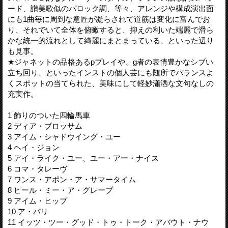
ード、讃美歌似のバロック調、等々、アレンジや構成演出面
にも1曲毎に周到な意匠が凝らされて道筋は変化に富んでお
り、それでいて全体を俯瞰すると、抑えの利いた端麗で滑ら
かな統一的流れとして綺麗にまとまっている、といった辺り
も見事。
★ジャネットの品格あるpプレイや、g者の表情豊かなシブい
立ち回り、といったインストの個人芸にも随所でバランスよ
くスポットの当てられた、美味にして軽妙瀟洒な文句なしの
充実作。
1 飾りのついた四輪馬車
2 ディア・ブロッサム
3 アイム・シャドウイング・ユー
4 ヘイ・ジョン
5 アイ・ライク・ユー、ユー・アー・ナイス
6 コマ・タレーヴ
7 ワンス・アポン・ア・サマータイム
8 ピール・ミー・ア・グレープ
9 アイム・ヒップ
10 ア・パリ
11 イッツ・ツー・グッド・トゥ・トーク・アバウト・ナウ