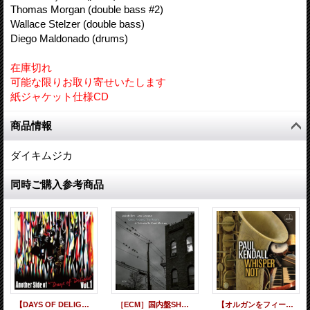
Thomas Morgan (double bass #2)
Wallace Stelzer (double bass)
Diego Maldonado (drums)
在庫切れ
可能な限りお取り寄せいたします
紙ジャケット仕様CD
商品情報
ダイキムジカ
同時ご購入参考商品
【DAYS OF DELIGHT】CD VARIOUS ARTISTS / アナザー・サイド・デイズ・オブ・ディライト VOL.1
［ECM］国内盤SHM-CD JAKOB BRO,JOE LOVANO ヤコブ・ブロ、ジョー・ロヴァーノ / ワンス・アラウンド・ザ・ルームートリビュート・トゥ・ポール・モチアン
【オルガンをフィーチャーしたビバップ演奏】CD Paul Kendall ポール・ケンドール / Whisper Not