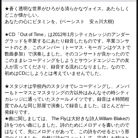
★蒼く透明な世界がひろがる清らかなヴォイス。あたらしく
どこか懐かしい。
あなたの心にビタミンを。(ベーシスト 安ヵ川大樹)
★CD「Out of Time」は2012年1月シティカレッジのアンダー
グラッドを卒業するにあたり録音したものです。卒業コンサ
ートのとき、このメンバー（トーマス・モーガ ンはゲストで
数曲参加）で演奏しました。そのコンサートが良かったので
このままレコーディングをしようとサウンドエンジニアの友
人が言ってくださり、録音する流れになりました。なので、
初めはCDにしようとは考えていませんでした。
★スタジオは学校内のスタジオでレコーディングし、メンバ
ーもトーマスとマスタリングの方以外はみんなその時シティ
カレッジに通っていたスクールメイツです。録音は４時間程
度でみんな同じ部屋で演奏して録音しました。ほとんどが一
発録りです。
★曲に関しましては、 The Flyは大好きな詩人Willam Blakeの
詩をつかい曲にしました。詩のためにメロディを書いたので
はなくて、先にメロディがあって、この詩をのせるという形
でつくりました。自然に詩がフィットして、完成した時はと