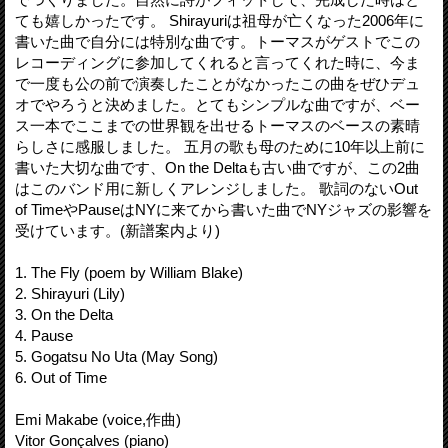
ても嬉しかったです。 Shirayuriは祖母が亡くなった2006年に
書いた曲で自分には特別な曲です。トーマスがゲストでこの
レコーディングに参加してくれると言ってくれた時に、今ま
で一度も公の前で演奏したことがなかったこの曲をぜひデュ
オでやろうと決めました。とてもシンプルな曲ですが、ベー
ス一本でここまでの世界観を出せるトーマスのベースの素晴
らしさに感服しました。 五月の歌も母のために10年以上前に
書いた大切な曲です、On the Deltaも古い曲ですが、この2曲
はこのバンド用に新しくアレンジしました。 歌詞のないOut
of TimeやPauseはNYに来てから書いた曲でNYジャズの影響を
受けています。(新譜案内より)
1. The Fly (poem by William Blake)
2. Shirayuri (Lily)
3. On the Delta
4. Pause
5. Gogatsu No Uta (May Song)
6. Out of Time
Emi Makabe (voice,作曲)
Vitor Gonçalves (piano)