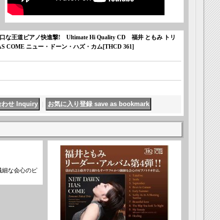
アノ快進撃! Ultimate Hi Quality CD 福井 ともみ トリ
WN HAS COME ニュー・ドーン・ハズ・カム
[
THCD 361
]
｜
繊細な会心のピ