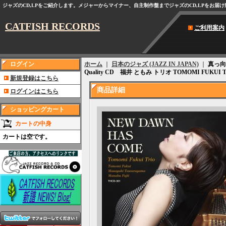
ジャズのCD,LPをご紹介します。メジャーからマイナー、自主制作盤までジャズのCD,LPをお届
CATFISH RECORDS
ご利用案内
ログイン
ホーム
｜
日本のジャズ (JAZZ IN JAPAN)
｜
真っ向
Quality CD 福井 ともみ トリオ TOMOMI FUKU
新規登録はこちら
商品詳細
ログインはこちら
ショッピングカート
カートの中身
カートは空です。