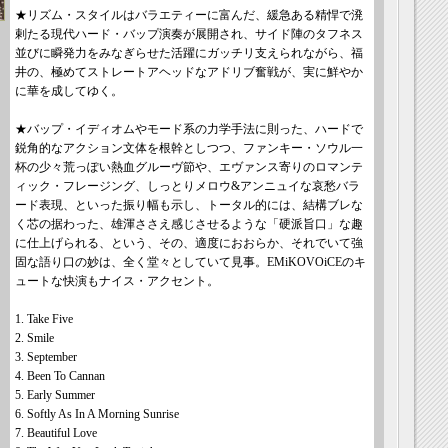
★リズム・スタイルはバラエティーに富んだ、緩急ある精悍で溌
剌たる現代ハード・バップ演奏が展開され、サイド陣のタフネス
並びに瞬発力をみなぎらせた活躍にガッチリ支えられながら、福
井の、極めてストレートアヘッドなアドリブ奮戦が、実に鮮やか
に華を成してゆく。
★バップ・イディオムやモード系の力学手法に則った、ハードで
鋭角的なアクション文体を根幹としつつ、ファンキー・ソウル一
杯の少々荒っぽい熱血グルーヴ節や、エヴァンス寄りのロマンテ
ィック・フレージング、しっとりメロウ&アンニュイな哀愁バラ
ード表現、といった振り幅も示し、トータル的には、結構ブレな
く芯の据わった、雄渾ささえ感じさせるような「硬派旨口」な趣
に仕上げられる、という、その、適度におおらか、それでいて強
固な語り口の妙は、全く堂々としていて見事。EMiKOVOiCEのキ
ュートな快演もナイス・アクセント。
1. Take Five
2. Smile
3. September
4. Been To Cannan
5. Early Summer
6. Softly As In A Morning Sunrise
7. Beautiful Love