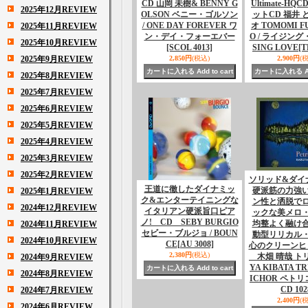
CD 山岡 未樹& BENNY G
Ultimate-HQ
2025年12月REVIEW
OLSON ベニー・ゴルソン
ットCD 福井 
/ ONE DAY FOREVER ワ
オ TOMOMI FU
2025年11月REVIEW
ン・デイ・フォーエバー
O / ライジング
2025年10月REVIEW
[SCOL 4013]
SING LOVE
[T
2025年9月REVIEW
2,850円
(税込)
2,900円
(
2025年8月REVIEW
2025年7月REVIEW
2025年6月REVIEW
2025年5月REVIEW
2025年4月REVIEW
2025年3月REVIEW
2025年2月REVIEW
ソリッド&ダイ
王道に徹したダイナミッ
硬派筋の力強
2025年1月REVIEW
ク&エンターテイニングな
ン性と洒脱で
2024年12月REVIEW
イタリアン硬派旨口ピア
ックな美メロ
ノ! CD SEBY BURGIO
均整よく融け
2024年11月REVIEW
セビー・ブルジョ / BOUN
動型リリカル
2024年10月REVIEW
CE
[AU 3008]
心のクリーンヒ
2,380円
(税込)
木畑 晴哉 トリ
2024年9月REVIEW
YA KIBATA TR
2024年8月REVIEW
ICHOR ペト
CD 102
2024年7月REVIEW
2,400円
(
2024年6月REVIEW