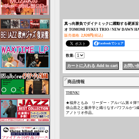
真っ向勝負でダイナミックに躍動する硬派旨口な王道ピ
オ TOMOMI FUKUI TRIO / NEW DA
販売価格
:
2,920円
(税込)
Facebookでシェア
数量
:
｜
商品情報
THINK!
★福井ともみ リーダー・アルバム第４弾!!
俵山昌之と藤井学と織りなすパワフルかつ
アノトリオ作品。