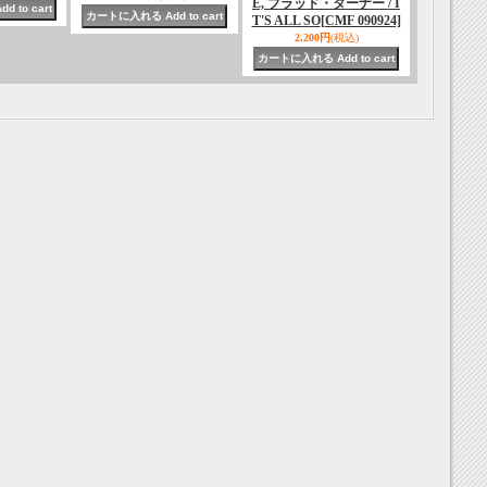
E, ブラッド・ターナー / I
T'S ALL SO
[CMF 090924]
2,200円
(税込)