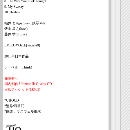
8. The Way You Look Tonight
9. My Sweety
10. Healing
福井 ともみ(piano,鉄琴 #9)
俵山 昌之(bass)
藤井 学(drums)
EMiKOVOiCE(vocal #9)
2015年日本作品
レーベル：
Think!
在庫有り
国内制作 Ultimate Hi Quality CD
W紙ジャケット仕様CD
*UHQCD
*監修:塙耕記
*解説：ラズウェル細木