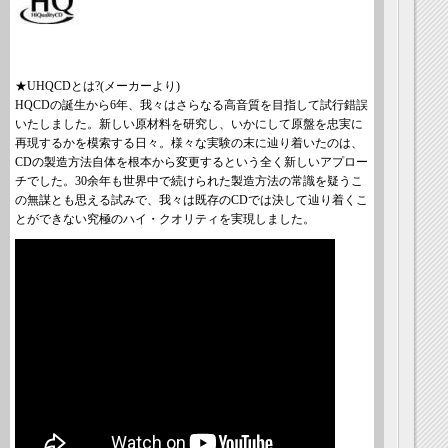
★UHQCDとは?(メーカーより)
HQCDの誕生から6年、我々はさらなる高音質を目指して試行錯誤
いたしました。新しい原材料を研究し、いかにして原盤を忠実に
再現するかを模索する日々。様々な実験の末に辿り着いたのは、
CDの製造方法自体を根本から変更するという全く新しいアプロー
チでした。30余年も世界中で続けられた製造方法の常識を疑うこ
の無謀とも思える試みで、我々は既存のCDでは決して辿り着くこ
とができない究極のハイ・クオリティを実現しました。