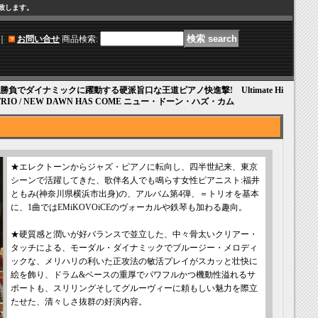
け致します。
｜
お問い合せ
商品検索
:
勝負でダイナミックに躍動する硬派旨口な王道ピアノ快進撃! Ultimate Hi
I TRIO / NEW DAWN HAS COME ニュー・ドーン・ハズ・カム
★エレクトーンからジャズ・ピアノに転向し、四半世紀来、東京
シーンで活躍してきた、歌伴名人でも鳴らす女性ピアニスト:福井
ともみ(神奈川県横浜市出身)の、アルバム第4弾、＝トリオを基本
に、1曲ではEMiKOVOiCEのヴォーカルや鉄琴も加わる趣向。
★硬質感と潤いが好バランスで並立した、中々骨太いクリアー・
タッチによる、モーダル・ダイナミックでブルージー・メロディ
ックな、メリハリの利いた正攻法の敏活プレイがスカッと壮快に
絵を飾り、ドラム&ベースの重厚でパワフルかつ機動性溢れるサ
ポートも、スリリングそしてグルーヴィーに頼もしい魅力を際立
たせた、清々しさ抜群の好演内容。