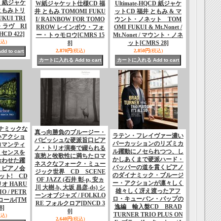
CD 紙ジャケ
W紙ジャケット仕様CD 福
Ultimate-HQCD 紙ジャケ
ともみトリ
井 ともみ TOMOMI FUKU
ットCD 福井 ともみ & マ
KUI TRI
I/ RAINBOW FOR TOMO
ウント・ノネット TOM
・ラヴ RI
RROW レインボウ・フォ
OMI FUKUI & Mt.Nonet /
HCD 422]
ー・トゥモロウ
[CMRS 15
Mt.Nonet / マウント・ノネ
税込)
8]
ット
[CMRS 28]
2,870円
(税込)
2,850円
(税込)
ナミックな
真っ向勝負のブルージー・
ラテン・フレイヴァー濃い
いアクショ
バピッシュな硬派旨口ピア
パーカッションのリズミカ
ロマンティ
ノ・トリオ演奏で綴られる
ル躍動にノセられつつ、し
・センスを
哀愁と牧歌性に満ちたロマ
かしあくまで硬派ハード・
合わせた躍
ネスクなフォーク・ミュー
バッパーの道を貫くピアノ
・ピアノ会
ジック世界 CD SCENE
のダイナミック・ブルージ
ット! CD
OF JAZZ (石井 彰-p, 安ヵ
ー・アクションが凛々しく
オ HARU
川 大樹-b, 大坂 昌彦-ds) シ
雄々しく冴え渡ったアフ
IO / PETR
ーンオブジャズ / FOLKLO
ロ・キューバン・バップの
リコール
[TM
RE フォルクロア
[DNCD 3
逸編 輸入盤CD BRAD
8]
0]
TURNER TRIO PLUS ON
税込)
2,640円
(税込)